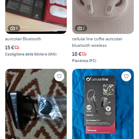
6
2
auricolari Bluetooth
cellular line cuffie auricolari
bluetooth wireless
15 €
10 €
Castiglione delle Stiviere
(
MN
)
Piacenza
(
PC
)