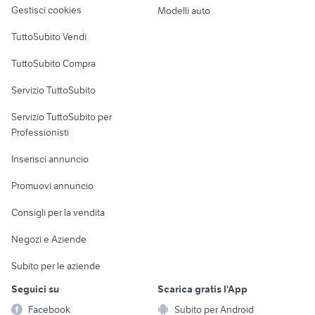
altro
Gestisci cookies
Modelli auto
Case vacanza
TuttoSubito Vendi
Uffici e Locali
TuttoSubito Compra
commerciali
Servizio TuttoSubito
elettronica
per la casa e la
sports e hobby
Servizio TuttoSubito per
persona
Informatica
Animali
Professionisti
Arredamento e
Console e
Accessori per
Casalinghi
Inserisci annuncio
Videogiochi
animali
Elettrodomestici
Promuovi annuncio
Audio/Video
Musica e Film
Giardino e Fai da te
Consigli per la vendita
Fotografia
Libri e Riviste
Abbigliamento e
Negozi e Aziende
Telefonia
Strumenti Musicali
Accessori
Subito per le aziende
Sports
Tutto per i bambini
Seguici su
Scarica gratis l'App
Biciclette
Facebook
Subito per Android