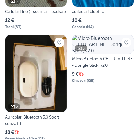
3
Cellular Line (Essential Headset)
auricolari bluethot
12 €
10 €
Trani
(
BT
)
Casoria
(
NA
)
3
Micro Bluetooth CELLULAR LINE
- Dongle Stick, v2.0
9 €
Chiavari
(
GE
)
6
Auricolari Bluetooth 5.3 Sport
senza fili.
18 €
Santa Maria a Vico
(
CE
)