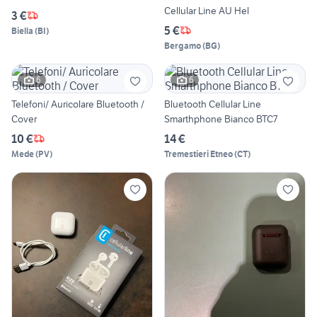
Cellular Line AU Hel
3 €
5 €
Biella
(
BI
)
Bergamo
(
BG
)
6
6
Telefoni/ Auricolare Bluetooth /
Bluetooth Cellular Line
Cover
Smarthphone Bianco BTC7
10 €
14 €
Mede
(
PV
)
Tremestieri Etneo
(
CT
)