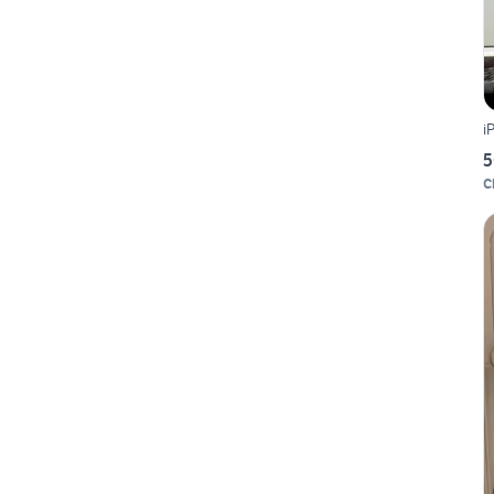
i
5
C