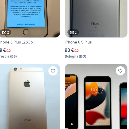
2
2
Phone 6 Plus 128Gb
iPhone 6 S Plus
9 €
90 €
rescia
(
BS
)
Bologna
(
BO
)