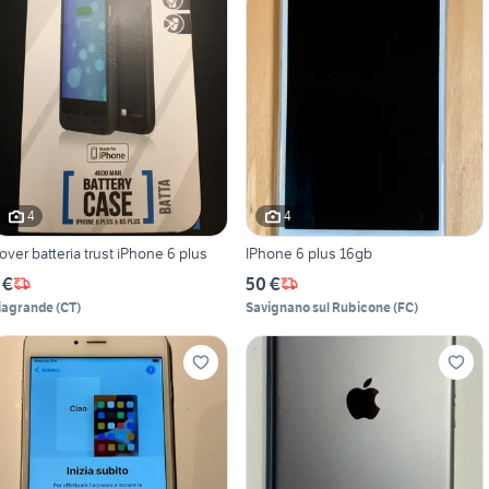
4
4
over batteria trust iPhone 6 plus
IPhone 6 plus 16gb
 €
50 €
iagrande
(
CT
)
Savignano sul Rubicone
(
FC
)