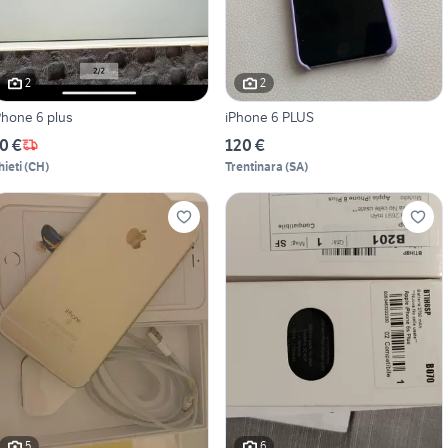
2
2
Phone 6 plus
iPhone 6 PLUS
0 €
120 €
hieti
(
CH
)
Trentinara
(
SA
)
5
6