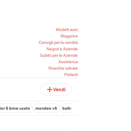
Modelli auto
Magazine
Consigli per la vendita
Negozi e Aziende
Subito per le Aziende
Assistenza
Ricerche salvate
Preferiti
Vendi
tor 6 bmw usato
mondeo v6
batteria jazz
iphone 6 usato bolo