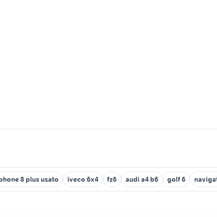
phone 8 plus usato
iveco 6x4
fz6
audi a4 b6
golf 6
naviga