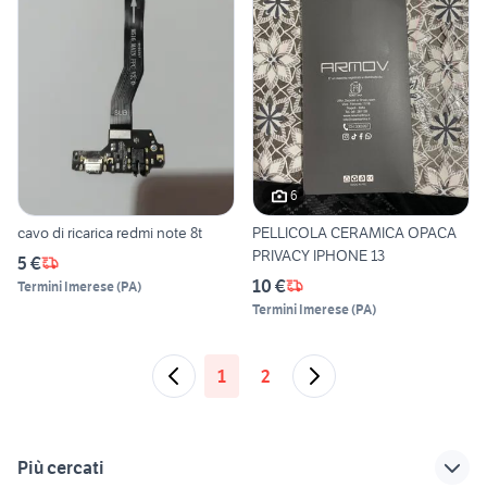
6
cavo di ricarica redmi note 8t
PELLICOLA CERAMICA OPACA
PRIVACY IPHONE 13
5 €
10 €
Termini Imerese
(
PA
)
Termini Imerese
(
PA
)
1
2
Più cercati