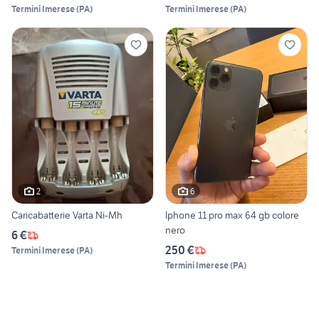
Termini Imerese
(
PA
)
Termini Imerese
(
PA
)
2
6
Caricabatterie Varta Ni-Mh
Iphone 11 pro max 64 gb colore
nero
6 €
250 €
Termini Imerese
(
PA
)
Termini Imerese
(
PA
)