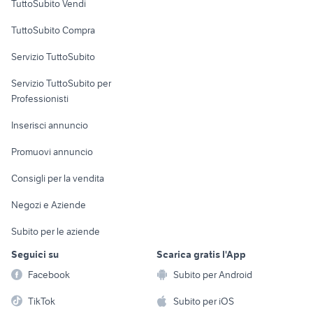
TuttoSubito Vendi
Uffici e Locali
TuttoSubito Compra
commerciali
Servizio TuttoSubito
elettronica
per la casa e la
sports e hobby
Servizio TuttoSubito per
persona
Informatica
Animali
Professionisti
Arredamento e
Console e
Accessori per
Casalinghi
Inserisci annuncio
Videogiochi
animali
Elettrodomestici
Promuovi annuncio
Audio/Video
Musica e Film
Giardino e Fai da te
Consigli per la vendita
Fotografia
Libri e Riviste
Abbigliamento e
Negozi e Aziende
Telefonia
Strumenti Musicali
Accessori
Subito per le aziende
Sports
Tutto per i bambini
Seguici su
Scarica gratis l'App
Biciclette
Facebook
Subito per Android
Collezionismo
TikTok
Subito per iOS