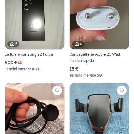
6
4
cellulare sansung s24 ultra
Caricabatterie Apple 20 Watt
ricarica rapida
500 €
15 €
Termini Imerese
(
PA
)
Termini Imerese
(
PA
)