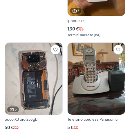
6
Iphone xr
130 €
Termini Imerese
(
PA
)
5
poco X3 pro 256gb
Telefono cordless Panasonic
50 €
5 €