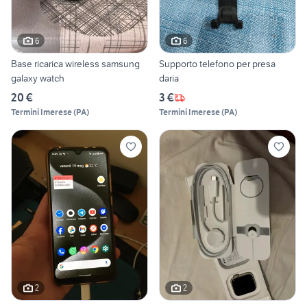
6
6
Base ricarica wireless samsung
Supporto telefono per presa
galaxy watch
daria
20 €
3 €
Termini Imerese
(
PA
)
Termini Imerese
(
PA
)
2
2