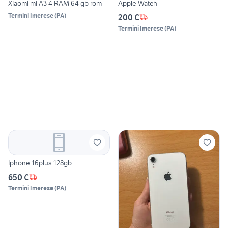
Xiaomi mi A3 4 RAM 64 gb rom
Apple Watch
Termini Imerese
(
PA
)
200 €
Termini Imerese
(
PA
)
Iphone 16plus 128gb
650 €
Termini Imerese
(
PA
)