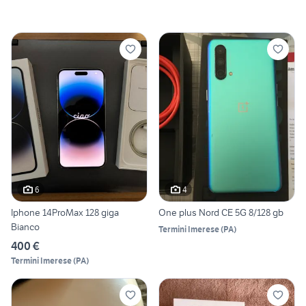
6
4
Iphone 14ProMax 128 giga
One plus Nord CE 5G 8/128 gb
Bianco
Termini Imerese
(
PA
)
400 €
Termini Imerese
(
PA
)