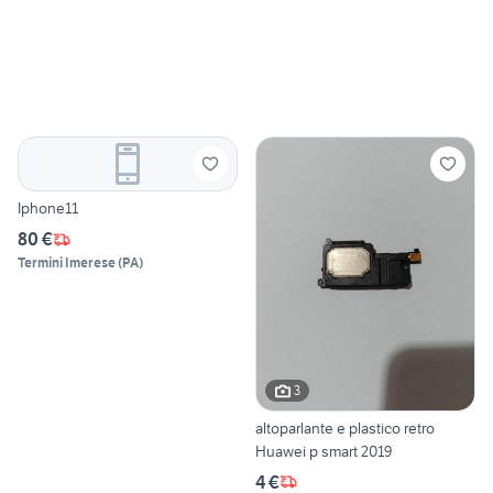
Iphone11
80 €
Termini Imerese
(
PA
)
3
altoparlante e plastico retro
Huawei p smart 2019
4 €