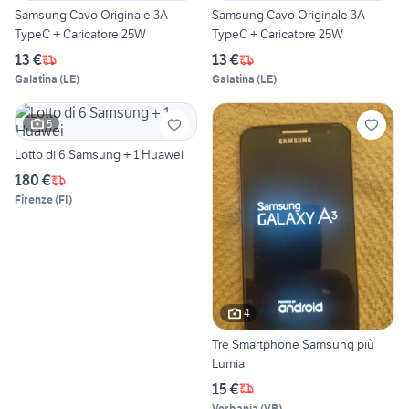
Samsung Cavo Originale 3A
Samsung Cavo Originale 3A
TypeC + Caricatore 25W
TypeC + Caricatore 25W
13 €
13 €
Galatina
(
LE
)
Galatina
(
LE
)
5
Lotto di 6 Samsung + 1 Huawei
180 €
Firenze
(
FI
)
4
Tre Smartphone Samsung più
Lumia
15 €
Verbania
(
VB
)