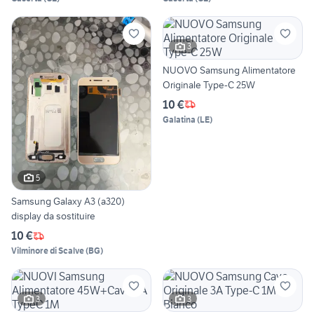
3
NUOVO Samsung Alimentatore
Originale Type-C 25W
10 €
Galatina
(
LE
)
5
Samsung Galaxy A3 (a320)
display da sostituire
10 €
Vilminore di Scalve
(
BG
)
3
3