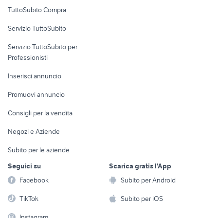
Uffici e Locali
TuttoSubito Compra
commerciali
Servizio TuttoSubito
elettronica
per la casa e la
sports e hobby
Servizio TuttoSubito per
persona
Informatica
Animali
Professionisti
Arredamento e
Console e
Accessori per
Casalinghi
Inserisci annuncio
Videogiochi
animali
Elettrodomestici
Promuovi annuncio
Audio/Video
Musica e Film
Giardino e Fai da te
Consigli per la vendita
Fotografia
Libri e Riviste
Abbigliamento e
Negozi e Aziende
Telefonia
Strumenti Musicali
Accessori
Subito per le aziende
Sports
Tutto per i bambini
Seguici su
Scarica gratis l'App
Biciclette
Facebook
Subito per Android
Collezionismo
TikTok
Subito per iOS
Instagram