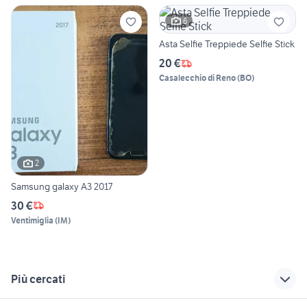
6
Asta Selfie Treppiede Selfie Stick
20 €
Casalecchio di Reno
(
BO
)
2
Samsung galaxy A3 2017
30 €
Ventimiglia
(
IM
)
Più cercati