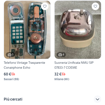
5
4
Telefono Vintage Trasparente
Suoneria Unificata NMU SIP
Conairphone Echo
07833-7 COEME
60 €
32 €
Sassari
(
SS
)
Milano
(
MI
)
Più cercati