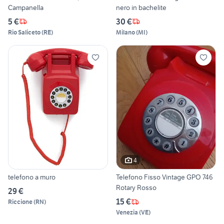
Campanella
nero in bachelite
5 €
30 €
Rio Saliceto
(
RE
)
Milano
(
MI
)
4
telefono a muro
Telefono Fisso Vintage GPO 746
Rotary Rosso
29 €
15 €
Riccione
(
RN
)
Venezia
(
VE
)