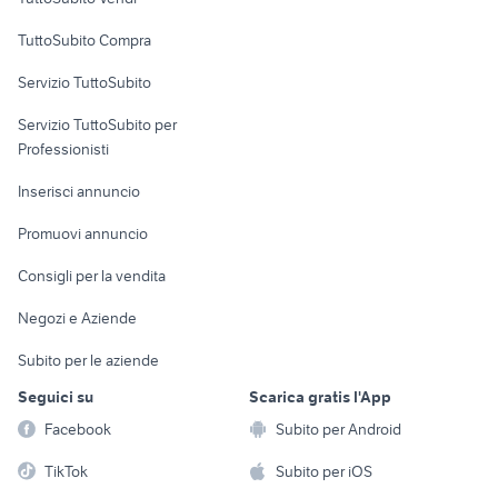
Uffici e Locali
TuttoSubito Compra
commerciali
Servizio TuttoSubito
elettronica
per la casa e la
sports e hobby
Servizio TuttoSubito per
persona
Informatica
Animali
Professionisti
Arredamento e
Console e
Accessori per
Casalinghi
Inserisci annuncio
Videogiochi
animali
Elettrodomestici
Promuovi annuncio
Audio/Video
Musica e Film
Giardino e Fai da te
Consigli per la vendita
Fotografia
Libri e Riviste
Abbigliamento e
Negozi e Aziende
Telefonia
Strumenti Musicali
Accessori
Subito per le aziende
Sports
Tutto per i bambini
Seguici su
Scarica gratis l'App
Biciclette
Facebook
Subito per Android
Collezionismo
TikTok
Subito per iOS