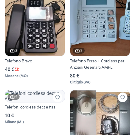
3
2
Telefono Bravo
Telefono Fisso + Cordless per
Anziani Geemarc AMPL
40 €
80 €
Modena
(
MO
)
Cittiglio
(
VA
)
6
Telefoni cordless dect e fissi
10 €
Milano
(
MI
)