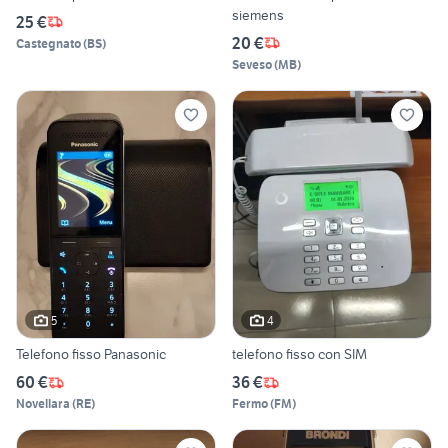
siemens
25 €
20 €
Castegnato
(
BS
)
Seveso
(
MB
)
5
4
Telefono fisso Panasonic
telefono fisso con SIM
60 €
36 €
Novellara
(
RE
)
Fermo
(
FM
)