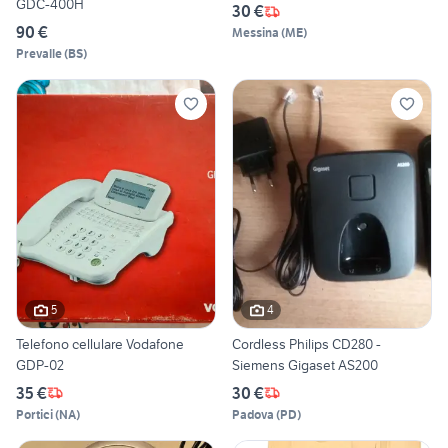
GDC-400H
30 €
90 €
Messina
(
ME
)
Prevalle
(
BS
)
5
4
Telefono cellulare Vodafone
Cordless Philips CD280 -
GDP-02
Siemens Gigaset AS200
35 €
30 €
Portici
(
NA
)
Padova
(
PD
)