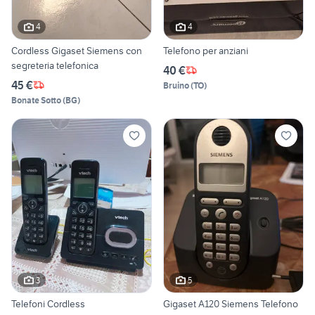
4
4
Cordless Gigaset Siemens con
Telefono per anziani
segreteria telefonica
40 €
45 €
Bruino
(
TO
)
Bonate Sotto
(
BG
)
3
5
Telefoni Cordless
Gigaset A120 Siemens Telefono