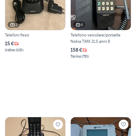
2
6
Telefoni fisso
Telefono veicolare/portatile
Nokia TMX 2LS anni 8
15 €
158 €
Udine
(
UD
)
Torino
(
TO
)