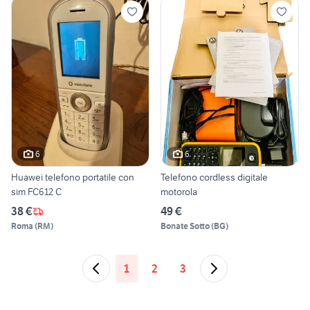
6
6
Huawei telefono portatile con
Telefono cordless digitale
sim FC612 C
motorola
38 €
49 €
Roma
(
RM
)
Bonate Sotto
(
BG
)
1
2
3