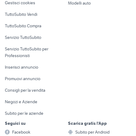
Gestisci cookies
Modelli auto
Case vacanza
TuttoSubito Vendi
Uffici e Locali
TuttoSubito Compra
commerciali
Servizio TuttoSubito
elettronica
per la casa e la
sports e hobby
Servizio TuttoSubito per
persona
Informatica
Animali
Professionisti
Arredamento e
Console e
Accessori per
Casalinghi
Inserisci annuncio
Videogiochi
animali
Elettrodomestici
Promuovi annuncio
Audio/Video
Musica e Film
Giardino e Fai da te
Consigli per la vendita
Fotografia
Libri e Riviste
Abbigliamento e
Negozi e Aziende
Telefonia
Strumenti Musicali
Accessori
Subito per le aziende
Sports
Tutto per i bambini
Seguici su
Scarica gratis l'App
Biciclette
Facebook
Subito per Android