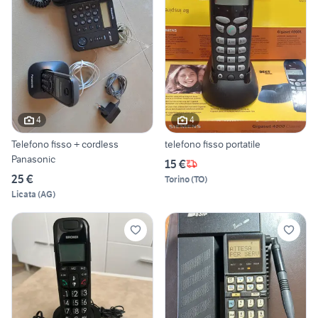
4
4
Telefono fisso + cordless
telefono fisso portatile
Panasonic
15 €
25 €
Torino
(
TO
)
Licata
(
AG
)