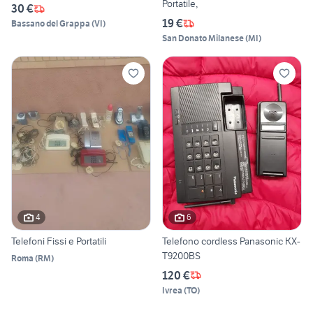
Portatile,
30 €
19 €
Bassano del Grappa
(
VI
)
San Donato Milanese
(
MI
)
4
6
Telefoni Fissi e Portatili
Telefono cordless Panasonic KX-
T9200BS
Roma
(
RM
)
120 €
Ivrea
(
TO
)