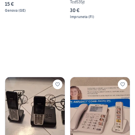
Tcd535jt
15 €
30 €
Genova
(
GE
)
Impruneta
(
FI
)