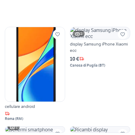
2
display Samsung iPhone Xiaomi
ecc
10 €
Canosa di Puglia
(
BT
)
cellulare android
Roma
(
RM
)
2