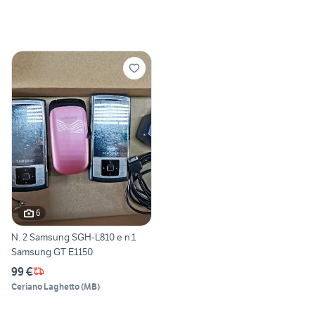
6
N. 2 Samsung SGH-L810 e n.1
Samsung GT E1150
99 €
Ceriano Laghetto
(
MB
)