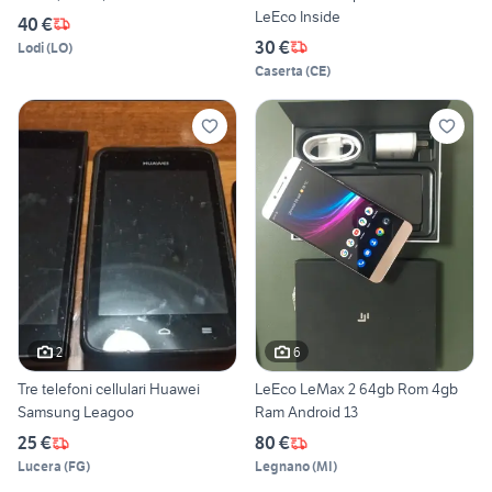
LeEco Inside
40 €
30 €
Lodi
(
LO
)
Caserta
(
CE
)
2
6
Tre telefoni cellulari Huawei
LeEco LeMax 2 64gb Rom 4gb
Samsung Leagoo
Ram Android 13
25 €
80 €
Lucera
(
FG
)
Legnano
(
MI
)