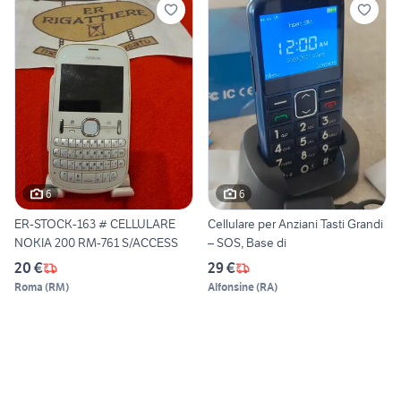
6
6
ER-STOCK-163 # CELLULARE
Cellulare per Anziani Tasti Grandi
NOKIA 200 RM-761 S/ACCESS
– SOS, Base di
20 €
29 €
Roma
(
RM
)
Alfonsine
(
RA
)