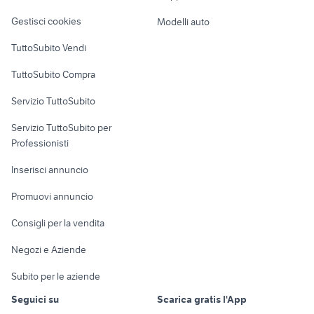
Veicoli commerciali
altro
Gestisci cookies
Modelli auto
Case vacanza
TuttoSubito Vendi
Uffici e Locali
TuttoSubito Compra
commerciali
Servizio TuttoSubito
elettronica
per la casa e la
sports e hobby
Servizio TuttoSubito per
persona
Informatica
Animali
Professionisti
Arredamento e
Console e
Accessori per
Casalinghi
Inserisci annuncio
Videogiochi
animali
Elettrodomestici
Promuovi annuncio
Audio/Video
Musica e Film
Giardino e Fai da te
Consigli per la vendita
Fotografia
Libri e Riviste
Abbigliamento e
Negozi e Aziende
Telefonia
Strumenti Musicali
Accessori
Subito per le aziende
Sports
Tutto per i bambini
Seguici su
Scarica gratis l'App
Biciclette