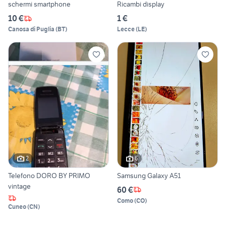
schermi smartphone
Ricambi display
10 €
1 €
Canosa di Puglia
(
BT
)
Lecce
(
LE
)
2
6
Telefono DORO BY PRIMO
Samsung Galaxy A51
vintage
60 €
Como
(
CO
)
Cuneo
(
CN
)