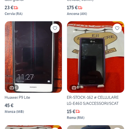
23 €
175 €
Cervia
(
RA
)
Ancona
(
AN
)
4
6
Huawei P9 Lite
ER-STOCK-162 # CELLULARE
LG-E460 S/ACCESSORI/SCAT
45 €
15 €
Monza
(
MB
)
Roma
(
RM
)