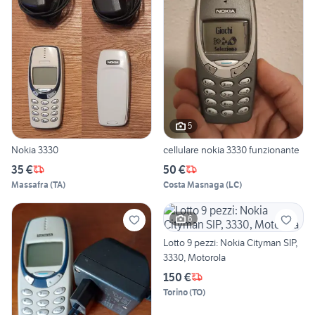
5
Nokia 3330
cellulare nokia 3330 funzionante
35 €
50 €
Massafra
(
TA
)
Costa Masnaga
(
LC
)
6
Lotto 9 pezzi: Nokia Cityman SIP,
3330, Motorola
150 €
Torino
(
TO
)