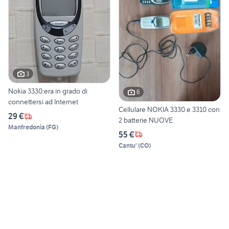
3
Nokia 3330:era in grado di
6
connettersi ad Internet
Cellulare NOKIA 3330 e 3310 con
29 €
2 batterie NUOVE
Manfredonia
(
FG
)
55 €
Cantu'
(
CO
)