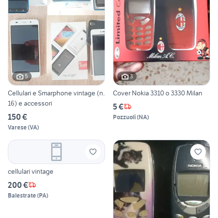
5
3
Cellulari e Smarphone vintage (n.
Cover Nokia 3310 o 3330 Milan
16) e accessori
5 €
150 €
Pozzuoli
(
NA
)
Varese
(
VA
)
cellulari vintage
200 €
Balestrate
(
PA
)