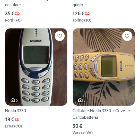
cellulare
grigio
35 €
126 €
Forli'
(
FC
)
Torino
(
TO
)
5
3
Nokia 3330
Cellulare Nokia 3330 + Cover e
Caricabatteria
19 €
50 €
Erba
(
CO
)
Varese
(
VA
)