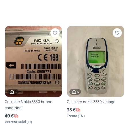
3
6
Cellulare Nokia 3330 buone
Cellulare nokia 3330 vintage
condizioni
38 €
40 €
Trento
(
TN
)
Cerreto Guidi
(
FI
)