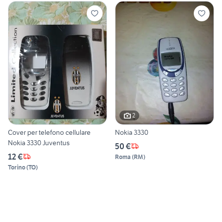
2
Cover per telefono cellulare
Nokia 3330
Nokia 3330 Juventus
50 €
12 €
Roma
(
RM
)
Torino
(
TO
)