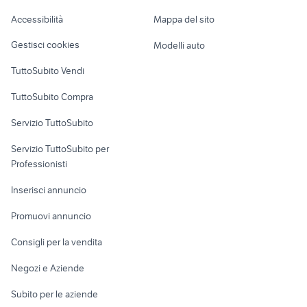
Caravan e Camper
Accessibilità
Mappa del sito
Loft, mansarde e
Veicoli commerciali
altro
Gestisci cookies
Modelli auto
Case vacanza
TuttoSubito Vendi
Uffici e Locali
TuttoSubito Compra
commerciali
Servizio TuttoSubito
elettronica
per la casa e la
sports e hobby
Servizio TuttoSubito per
persona
Informatica
Animali
Professionisti
Arredamento e
Console e
Accessori per
Casalinghi
Inserisci annuncio
Videogiochi
animali
Elettrodomestici
Promuovi annuncio
Audio/Video
Musica e Film
Giardino e Fai da te
Consigli per la vendita
Fotografia
Libri e Riviste
Abbigliamento e
Negozi e Aziende
Telefonia
Strumenti Musicali
Accessori
Subito per le aziende
Sports
Tutto per i bambini