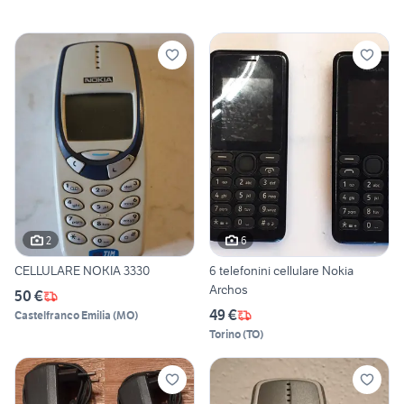
2
6
CELLULARE NOKIA 3330
6 telefonini cellulare Nokia
Archos
50 €
49 €
Castelfranco Emilia
(
MO
)
Torino
(
TO
)