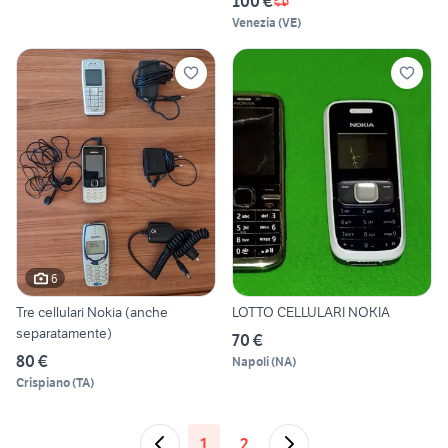
100 €
Venezia
(
VE
)
6
Tre cellulari Nokia (anche
LOTTO CELLULARI NOKIA
separatamente)
70 €
80 €
Napoli
(
NA
)
Crispiano
(
TA
)
1
2