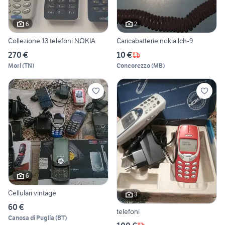
6
2
Collezione 13 telefoni NOKIA
Caricabatterie nokia lch-9
270 €
10 €
Mori
(
TN
)
Concorezzo
(
MB
)
6
Cellulari vintage
3
60 €
telefoni
Canosa di Puglia
(
BT
)