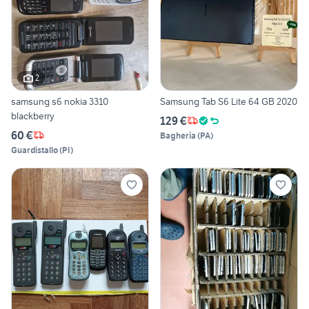
2
samsung s6 nokia 3310
Samsung Tab S6 Lite 64 GB 2020
blackberry
129 €
60 €
Bagheria
(
PA
)
Guardistallo
(
PI
)