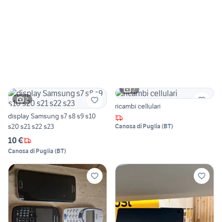
2
2
ricambi cellulari
display Samsung s7 s8 s9 s10
s20 s21 s22 s23
Canosa di Puglia
(
BT
)
10 €
Canosa di Puglia
(
BT
)