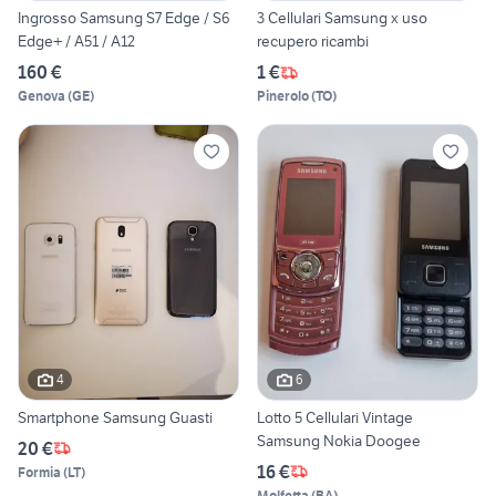
Ingrosso Samsung S7 Edge / S6
3 Cellulari Samsung x uso
Edge+ / A51 / A12
recupero ricambi
160 €
1 €
Genova
(
GE
)
Pinerolo
(
TO
)
4
6
Smartphone Samsung Guasti
Lotto 5 Cellulari Vintage
Samsung Nokia Doogee
20 €
16 €
Formia
(
LT
)
Molfetta
(
BA
)