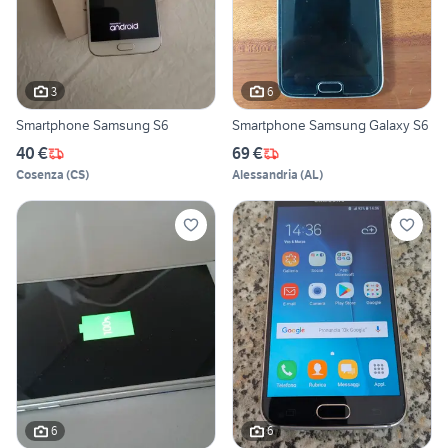
3
6
Smartphone Samsung S6
Smartphone Samsung Galaxy S6
40 €
69 €
Cosenza
(
CS
)
Alessandria
(
AL
)
6
6