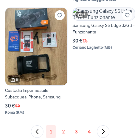
6
Samsung Galaxy S6 Edge 32GB -
Funzionante
30 €
Ceriano Laghetto
(
MB
)
6
Custodia Impermeabile
Subacquea iPhone, Samsung
30 €
Roma
(
RM
)
1
2
3
4