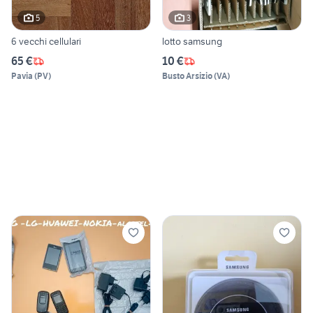
5
3
6 vecchi cellulari
lotto samsung
65 €
10 €
Pavia
(
PV
)
Busto Arsizio
(
VA
)