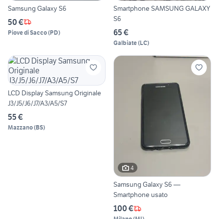
Samsung Galaxy S6
Smartphone SAMSUNG GALAXY
S6
50 €
65 €
Piove di Sacco
(
PD
)
Galbiate
(
LC
)
LCD Display Samsung Originale
J3/J5/J6/J7/A3/A5/S7
55 €
Mazzano
(
BS
)
4
Samsung Galaxy S6 —
Smartphone usato
100 €
Milano
(
MI
)