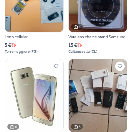
4
Lotto cellulari
Wireless charce stand Samsung
5 €
15 €
Torremaggiore
(
FG
)
Caltanissetta
(
CL
)
6
6