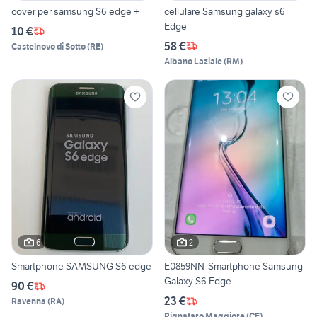
cover per samsung S6 edge +
cellulare Samsung galaxy s6
Edge
10 €
58 €
Castelnovo di Sotto
(
RE
)
Albano Laziale
(
RM
)
6
2
Smartphone SAMSUNG S6 edge
E0859NN-Smartphone Samsung
Galaxy S6 Edge
90 €
23 €
Ravenna
(
RA
)
Pignataro Maggiore
(
CE
)