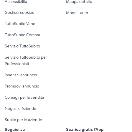
Accessibilità
Mappa del sito
Loft, mansarde e
Veicoli commerciali
altro
Gestisci cookies
Modelli auto
Case vacanza
TuttoSubito Vendi
Uffici e Locali
TuttoSubito Compra
commerciali
Servizio TuttoSubito
elettronica
per la casa e la
sports e hobby
Servizio TuttoSubito per
persona
Informatica
Animali
Professionisti
Arredamento e
Console e
Accessori per
Casalinghi
Inserisci annuncio
Videogiochi
animali
Elettrodomestici
Promuovi annuncio
Audio/Video
Musica e Film
Giardino e Fai da te
Consigli per la vendita
Fotografia
Libri e Riviste
Abbigliamento e
Negozi e Aziende
Telefonia
Strumenti Musicali
Accessori
Subito per le aziende
Sports
Tutto per i bambini
Seguici su
Scarica gratis l'App