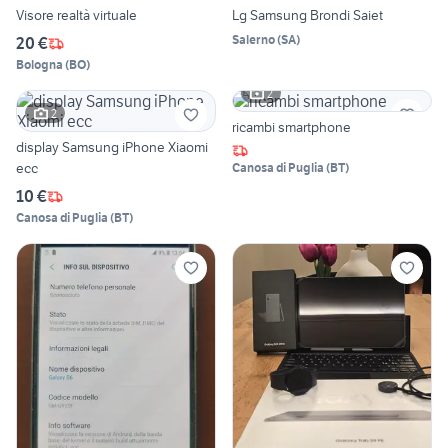
Visore realtà virtuale
Lg Samsung Brondi Saiet
Salerno
(
SA
)
20 €
Bologna
(
BO
)
2
2
ricambi smartphone
display Samsung iPhone Xiaomi
ecc
Canosa di Puglia
(
BT
)
10 €
Canosa di Puglia
(
BT
)