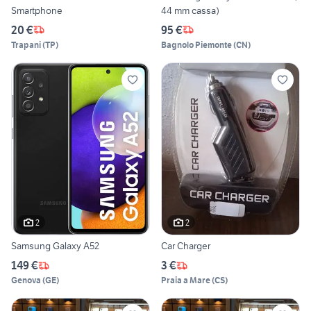
Smartphone
44 mm cassa)
20 €
95 €
Trapani
(
TP
)
Bagnolo Piemonte
(
CN
)
2
2
Samsung Galaxy A52
Car Charger
149 €
3 €
Genova
(
GE
)
Praia a Mare
(
CS
)