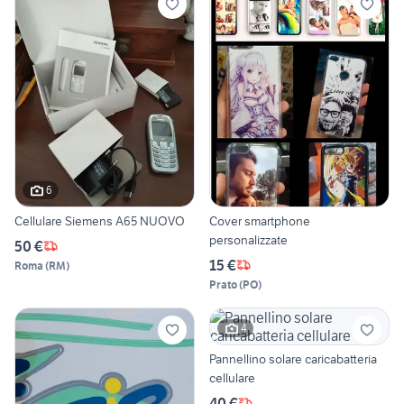
6
Cellulare Siemens A65 NUOVO
Cover smartphone
personalizzate
50 €
15 €
Roma
(
RM
)
Prato
(
PO
)
4
Pannellino solare caricabatteria
cellulare
40 €