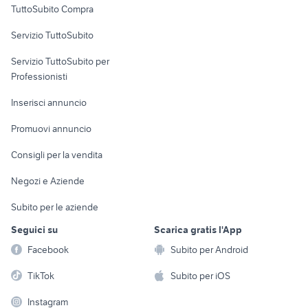
TuttoSubito Compra
commerciali
Servizio TuttoSubito
elettronica
per la casa e la
sports e hobby
Servizio TuttoSubito per
persona
Informatica
Animali
Professionisti
Arredamento e
Console e
Accessori per
Casalinghi
Inserisci annuncio
Videogiochi
animali
Elettrodomestici
Promuovi annuncio
Audio/Video
Musica e Film
Giardino e Fai da te
Consigli per la vendita
Fotografia
Libri e Riviste
Abbigliamento e
Negozi e Aziende
Telefonia
Strumenti Musicali
Accessori
Subito per le aziende
Sports
Tutto per i bambini
Seguici su
Scarica gratis l'App
Biciclette
Facebook
Subito per Android
Collezionismo
TikTok
Subito per iOS
Instagram