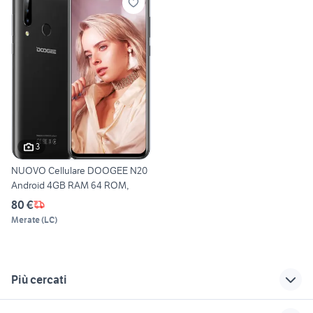
3
NUOVO Cellulare DOOGEE N20
Android 4GB RAM 64 ROM,
80 €
Merate
(
LC
)
Più cercati
Correlati
Richerche simili
Suggerimenti