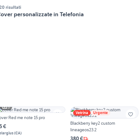
20 risultati
over personalizzate in Telefonia
3
Vetrina
Urgente
over Red me note 15 pro
Blackberry key2 custom
5 €
lineageos23.2
elargius
(
CA
)
380 €