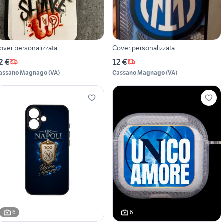
over personalizzata
Cover personalizzata
2 €
12 €
assano Magnago
(
VA
)
Cassano Magnago
(
VA
)
6
6