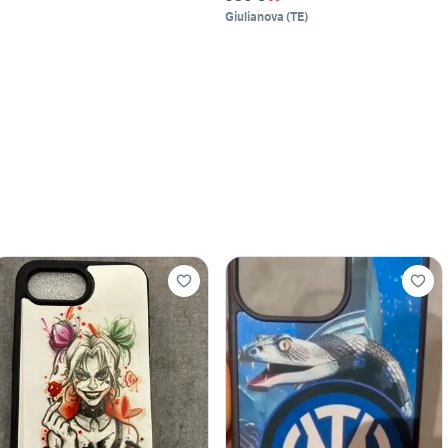
Giulianova
(
TE
)