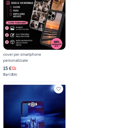
cover per smartphone
personalizzate
15 €
Bari
(
BA
)