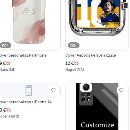
6
6
over personalizzata iPhone
Cover Airpods Personalizzate
9 €
12 €
ilano
(
MI
)
Napoli
(
NA
)
over personalizzata iPhone 14
0 €
odena
(
MO
)