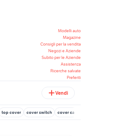
Modelli auto
Magazine
Consigli per la vendita
Negozi e Aziende
Subito per le Aziende
Assistenza
Ricerche salvate
Preferiti
Vendi
top cover
cover switch
cover cavalli
cover wii
cover bian