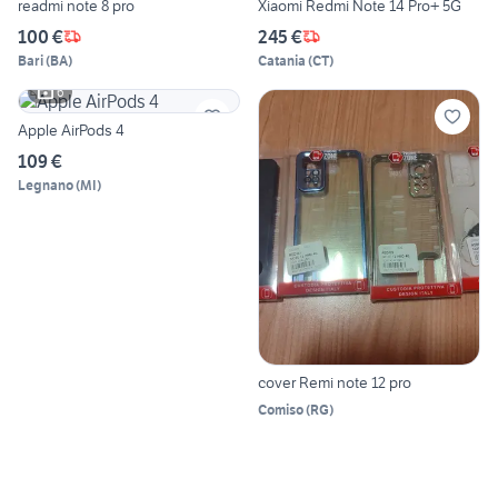
readmi note 8 pro
Xiaomi Redmi Note 14 Pro+ 5G
100 €
245 €
Bari
(
BA
)
Catania
(
CT
)
6
Apple AirPods 4
109 €
Legnano
(
MI
)
cover Remi note 12 pro
Comiso
(
RG
)