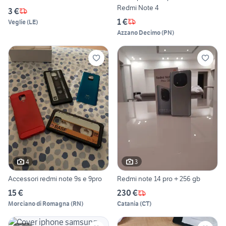
Redmi Note 4
3 €
1 €
Veglie
(
LE
)
Azzano Decimo
(
PN
)
4
3
Accessori redmi note 9s e 9pro
Redmi note 14 pro + 256 gb
15 €
230 €
Morciano di Romagna
(
RN
)
Catania
(
CT
)