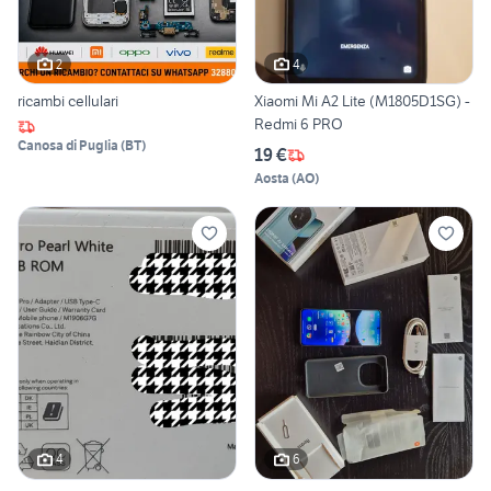
2
4
ricambi cellulari
Xiaomi Mi A2 Lite (M1805D1SG) -
Redmi 6 PRO
Canosa di Puglia
(
BT
)
19 €
Aosta
(
AO
)
4
6