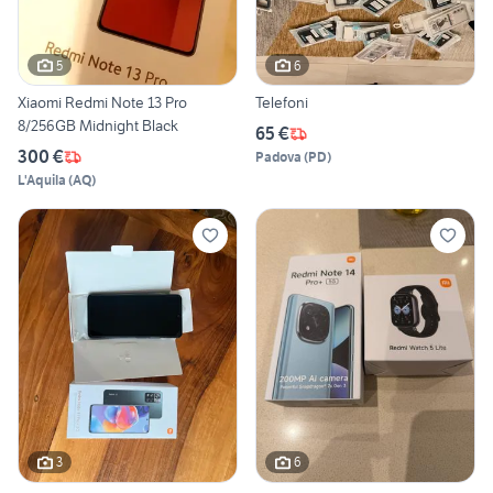
5
6
Xiaomi Redmi Note 13 Pro
Telefoni
8/256GB Midnight Black
65 €
300 €
Padova
(
PD
)
L'Aquila
(
AQ
)
3
6