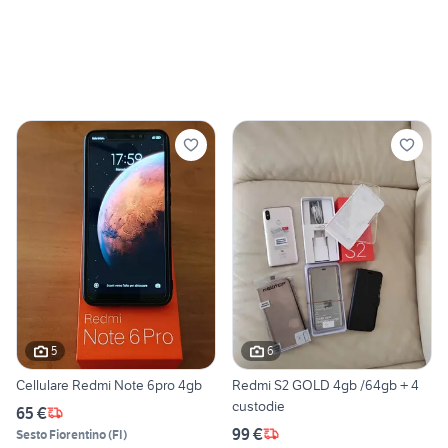
5
6
Cellulare Redmi Note 6pro 4gb
Redmi S2 GOLD 4gb /64gb + 4
custodie
65 €
99 €
Sesto Fiorentino
(
FI
)