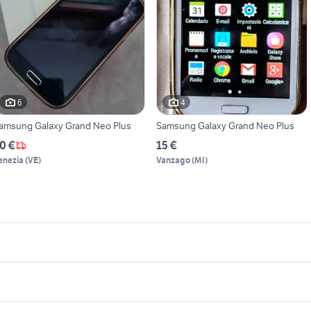
6
4
amsung Galaxy Grand Neo Plus
Samsung Galaxy Grand Neo Plus
0 €
15 €
enezia
(
VE
)
Vanzago
(
MI
)
icherche simili
Suggerimenti
alaxy gran neo
samsung neo plus
samsung telefonia Milano
ustodia grand neo plus
iphone 8 plus usato