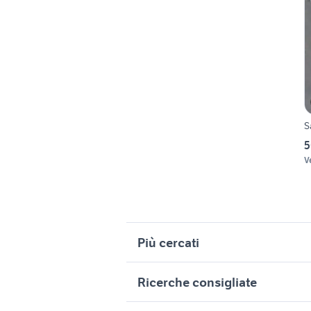
S
5
V
Più cercati
Correlati
R
Ricerche consigliate
copricerchi fiat grande punto
g
originali
c