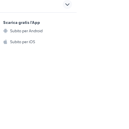
telefonia Matera provincia
samsung note 10
sports e hobby
telefonia malcesine
a
Scarica gratis l'App
Animali
pellicola vetro iphone x
Subito per Android
ento e
Accessori per animali
hi
Subito per iOS
Musica e Film
omestici
Libri e Riviste
e Fai da te
Strumenti Musicali
amento e
ri
Sports
 i bambini
Biciclette
Collezionismo