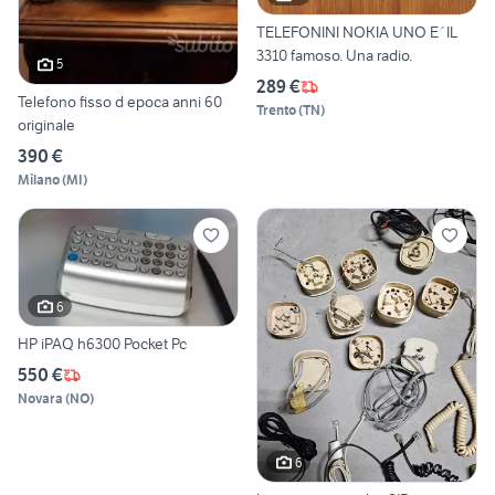
TELEFONINI NOKIA UNO E´IL
3310 famoso. Una radio.
5
289 €
Telefono fisso d epoca anni 60
Trento
(
TN
)
originale
390 €
Milano
(
MI
)
6
HP iPAQ h6300 Pocket Pc
550 €
Novara
(
NO
)
6