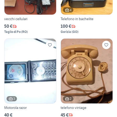
4
vecchi cellulari
Telefono in bachelite
50 €
100 €
Taglio di Po
(
RO
)
Gorizia
(
GO
)
3
2
Motorola razor
telefono vintage
40 €
45 €