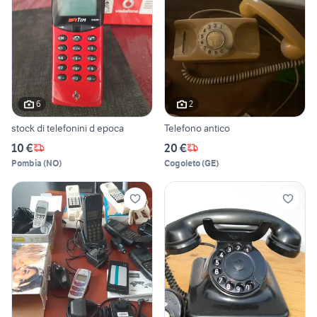
6
2
stock di telefonini d epoca
Telefono antico
10 €
20 €
Pombia
(
NO
)
Cogoleto
(
GE
)