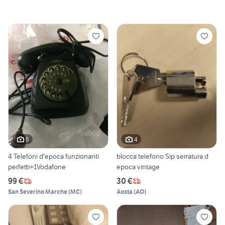
6
4
4 Telefoni d'epoca funzionanti
blocca telefono Sip serratura d
perfetti+1Vodafone
epoca vintage
99 €
30 €
San Severino Marche
(
MC
)
Aosta
(
AO
)