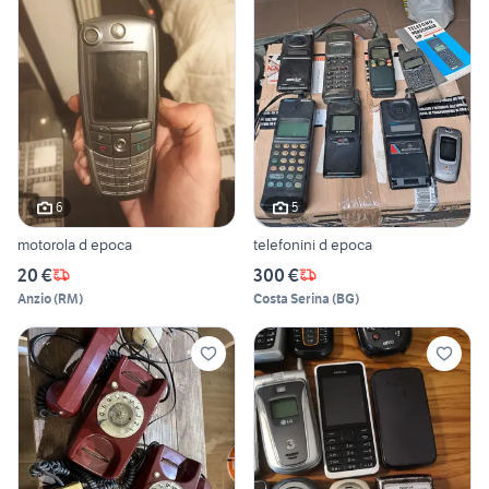
6
5
motorola d epoca
telefonini d epoca
20 €
300 €
Anzio
(
RM
)
Costa Serina
(
BG
)