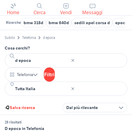
Home
Cerca
Vendi
Messaggi
bmw 318d
bmw 640d
sedili opel corsa d
epoca m
Ricerche
Subito
Telefonia
d epoca
Cosa cerchi?
Filtri
Telefonia
Salva ricerca
Dal più rilevante
25 risultati
D epoca in Telefonia