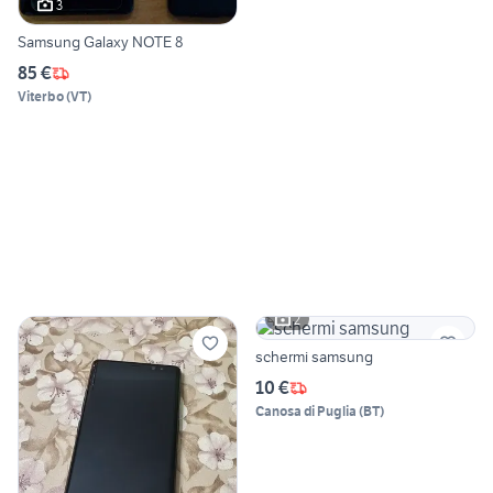
3
Samsung Galaxy NOTE 8
85 €
Viterbo
(
VT
)
2
schermi samsung
10 €
Canosa di Puglia
(
BT
)