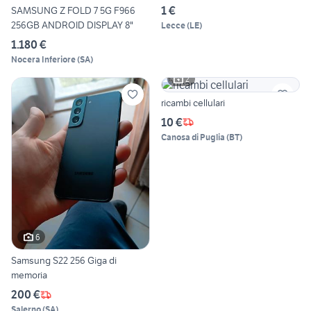
1 €
SAMSUNG Z FOLD 7 5G F966
256GB ANDROID DISPLAY 8"
Lecce
(
LE
)
1.180 €
Nocera Inferiore
(
SA
)
2
ricambi cellulari
10 €
Canosa di Puglia
(
BT
)
6
Samsung S22 256 Giga di
memoria
200 €
Salerno
(
SA
)