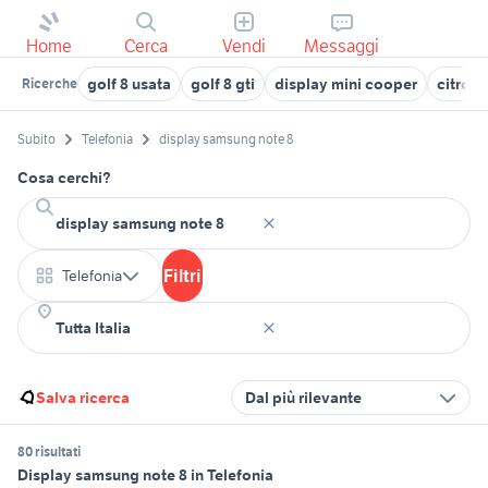
Home
Cerca
Vendi
Messaggi
golf 8 usata
golf 8 gti
display mini cooper
citroen
Ricerche
Subito
Telefonia
display samsung note 8
Cosa cerchi?
Filtri
Telefonia
Salva ricerca
Dal più rilevante
80 risultati
Display samsung note 8 in Telefonia