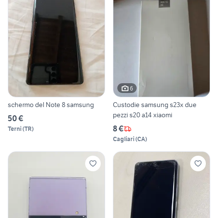
6
schermo del Note 8 samsung
Custodie samsung s23x due
pezzi s20 a14 xiaomi
50 €
8 €
Terni
(
TR
)
Cagliari
(
CA
)