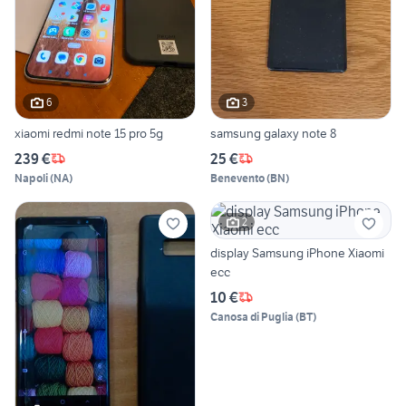
6
3
xiaomi redmi note 15 pro 5g
samsung galaxy note 8
239 €
25 €
Napoli
(
NA
)
Benevento
(
BN
)
2
display Samsung iPhone Xiaomi
ecc
10 €
Canosa di Puglia
(
BT
)