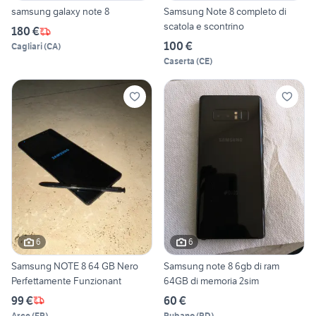
samsung galaxy note 8
Samsung Note 8 completo di
scatola e scontrino
180 €
100 €
Cagliari
(
CA
)
Caserta
(
CE
)
6
6
Samsung NOTE 8 64 GB Nero
Samsung note 8 6gb di ram
Perfettamente Funzionant
64GB di memoria 2sim
99 €
60 €
Arce
(
FR
)
Rubano
(
PD
)