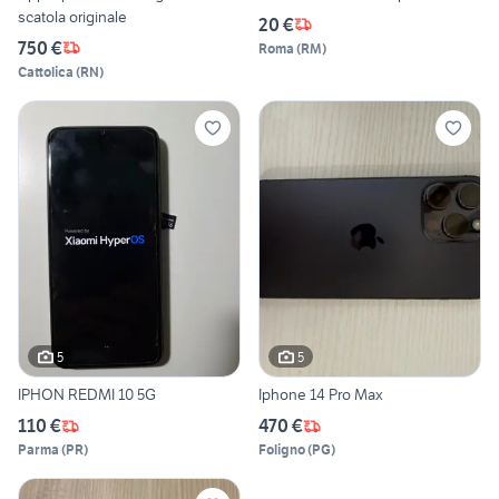
scatola originale
20 €
750 €
Roma
(
RM
)
Cattolica
(
RN
)
5
5
IPHON REDMI 10 5G
Iphone 14 Pro Max
110 €
470 €
Parma
(
PR
)
Foligno
(
PG
)