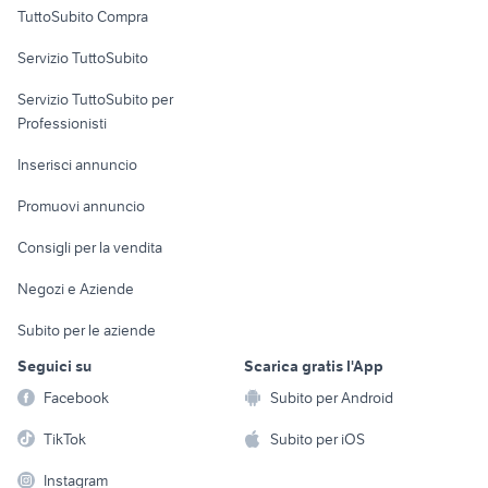
TuttoSubito Compra
commerciali
Servizio TuttoSubito
elettronica
per la casa e la
sports e hobby
Servizio TuttoSubito per
persona
Informatica
Animali
Professionisti
Arredamento e
Console e
Accessori per
Casalinghi
Inserisci annuncio
Videogiochi
animali
Elettrodomestici
Promuovi annuncio
Audio/Video
Musica e Film
Giardino e Fai da te
Consigli per la vendita
Fotografia
Libri e Riviste
Abbigliamento e
Negozi e Aziende
Telefonia
Strumenti Musicali
Accessori
Subito per le aziende
Sports
Tutto per i bambini
Seguici su
Scarica gratis l'App
Biciclette
Facebook
Subito per Android
Collezionismo
TikTok
Subito per iOS
Instagram