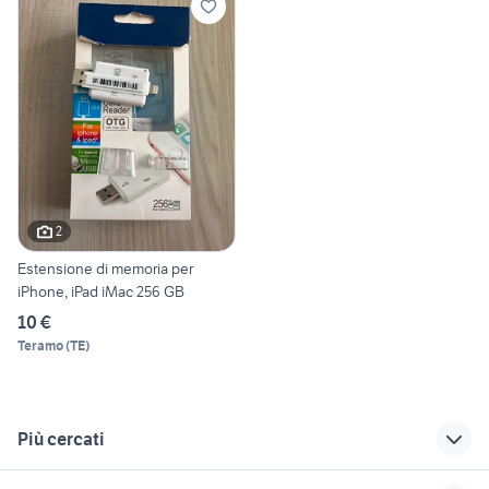
2
Estensione di memoria per
iPhone, iPad iMac 256 GB
10 €
Teramo
(
TE
)
Più cercati
Correlati
Richerche simili
Suggerimenti