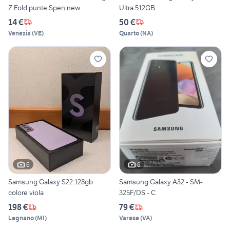
Z Fold punte Spen new
Ultra 512GB
14 €
50 €
Venezia
(
VE
)
Quarto
(
NA
)
6
6
Samsung Galaxy S22 128gb
Samsung Galaxy A32 - SM-
colore viola
325F/DS - C
198 €
79 €
Legnano
(
MI
)
Varese
(
VA
)