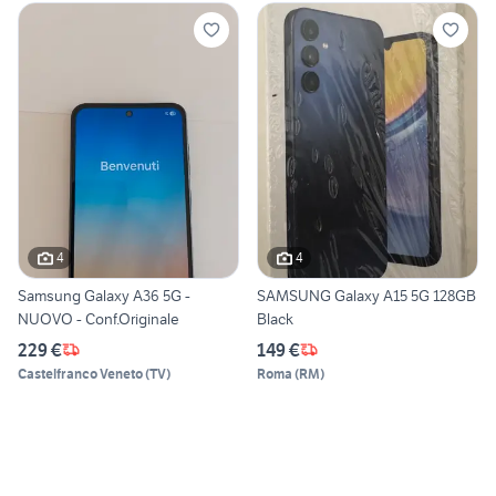
4
4
Samsung Galaxy A36 5G -
SAMSUNG Galaxy A15 5G 128GB
NUOVO - Conf.Originale
Black
229 €
149 €
Castelfranco Veneto
(
TV
)
Roma
(
RM
)