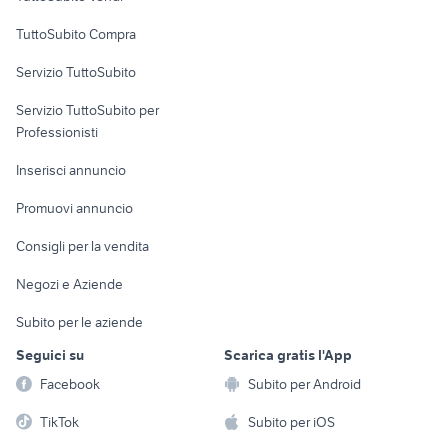
Uffici e Locali
TuttoSubito Compra
commerciali
Servizio TuttoSubito
elettronica
per la casa e la
sports e hobby
Servizio TuttoSubito per
persona
Informatica
Animali
Professionisti
Arredamento e
Console e
Accessori per
Casalinghi
Inserisci annuncio
Videogiochi
animali
Elettrodomestici
Promuovi annuncio
Audio/Video
Musica e Film
Giardino e Fai da te
Consigli per la vendita
Fotografia
Libri e Riviste
Abbigliamento e
Negozi e Aziende
Telefonia
Strumenti Musicali
Accessori
Subito per le aziende
Sports
Tutto per i bambini
Seguici su
Scarica gratis l'App
Biciclette
Facebook
Subito per Android
Collezionismo
TikTok
Subito per iOS