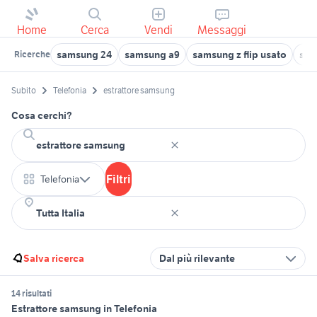
Home
Cerca
Vendi
Messaggi
samsung 24
samsung a9
samsung z flip usato
sam
Ricerche
Subito
Telefonia
estrattore samsung
Cosa cerchi?
Filtri
Telefonia
Salva ricerca
Dal più rilevante
14 risultati
Estrattore samsung in Telefonia