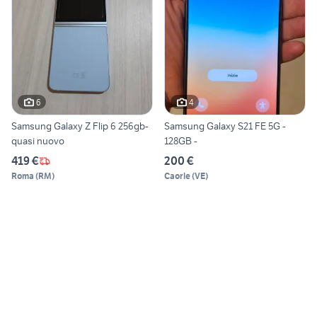
6
4
Samsung Galaxy Z Flip 6 256gb-
Samsung Galaxy S21 FE 5G -
quasi nuovo
128GB -
419 €
200 €
Roma
(
RM
)
Caorle
(
VE
)