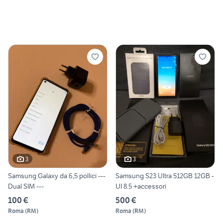
3
3
Samsung Galaxy da 6,5 pollici ---
Samsung S23 Ultra 512GB 12GB -
Dual SIM ---
UI 8.5 +accessori
100 €
500 €
Roma
(
RM
)
Roma
(
RM
)