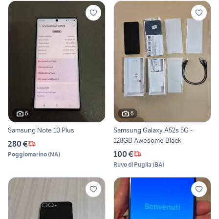
6
6
Samsung Note 10 Plus
Samsung Galaxy A52s 5G -
128GB Awesome Black
280 €
100 €
Poggiomarino
(
NA
)
Ruvo di Puglia
(
BA
)