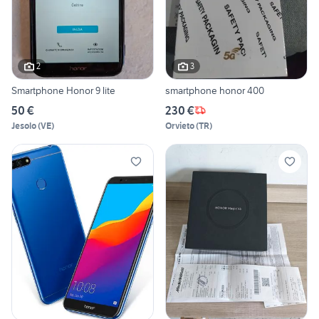
2
3
Smartphone Honor 9 lite
smartphone honor 400
50 €
230 €
Jesolo
(
VE
)
Orvieto
(
TR
)