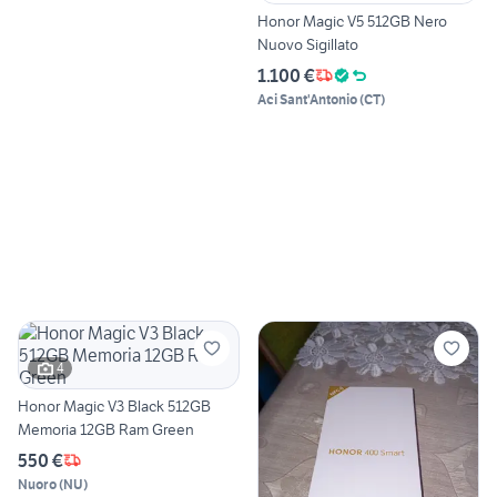
Honor Magic V5 512GB Nero
Nuovo Sigillato
1.100 €
Aci Sant'Antonio
(
CT
)
4
Honor Magic V3 Black 512GB
Memoria 12GB Ram Green
550 €
Nuoro
(
NU
)