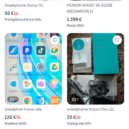
Smartphone Honor 7A
HONOR MAGIC V6 512GB
MEDIAWORLD
50 €
1.399 €
Pomigliano d'Arco
(
NA
)
Roma
(
RM
)
6
5
smartphon honor x8a
smartphone honor Che-L11
120 €
20 €
Modena
(
MO
)
Canegrate
(
MI
)