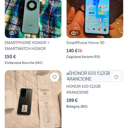
5
5
SMARTPHONE HONOR +
SmartPhone Honor 90
SMARTWATCH HONOR
140 €
150 €
Cagnano Varano
(
FG
)
Civitanova Marche
(
MC
)
HONOR 600 512GB
ARANCIONE
399 €
Bologna
(
BO
)