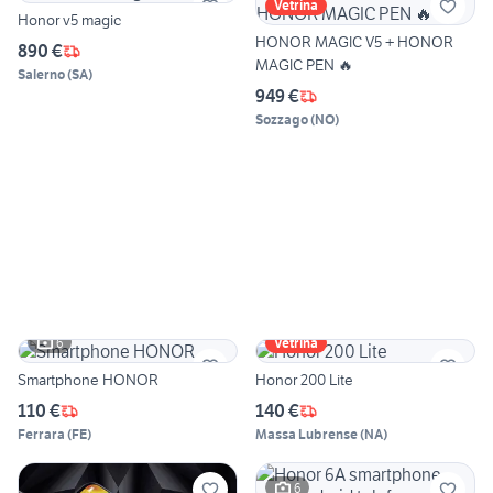
Vetrina
Honor v5 magic
HONOR MAGIC V5 + HONOR
890 €
MAGIC PEN 🔥
Salerno
(
SA
)
949 €
Sozzago
(
NO
)
6
Vetrina
Smartphone HONOR
Honor 200 Lite
110 €
140 €
Ferrara
(
FE
)
Massa Lubrense
(
NA
)
6