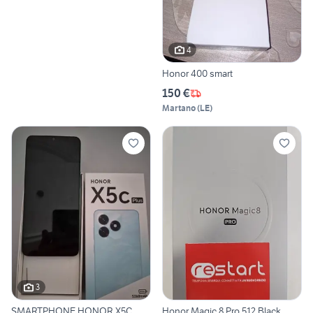
4
Honor 400 smart
150 €
Martano
(
LE
)
3
SMARTPHONE HONOR X5C
Honor Magic 8 Pro 512 Black