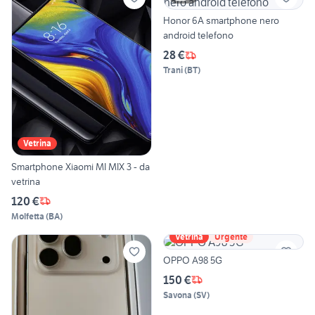
Honor 6A smartphone nero
android telefono
28 €
Trani
(
BT
)
Vetrina
Smartphone Xiaomi MI MIX 3 - da
vetrina
120 €
Molfetta
(
BA
)
Vetrina
Urgente
OPPO A98 5G
150 €
Savona
(
SV
)