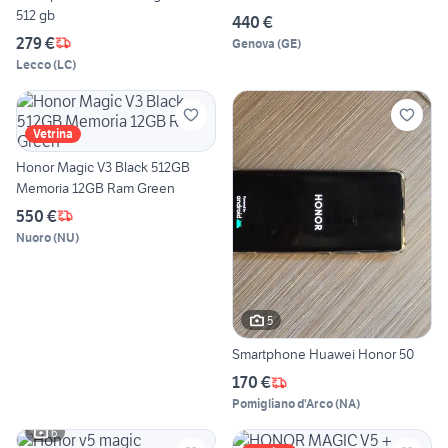
512 gb
440 €
279 €
Genova
(
GE
)
Lecco
(
LC
)
Vetrina
Honor Magic V3 Black 512GB
Memoria 12GB Ram Green
550 €
Nuoro
(
NU
)
5
Smartphone Huawei Honor 50
170 €
Pomigliano d'Arco
(
NA
)
6