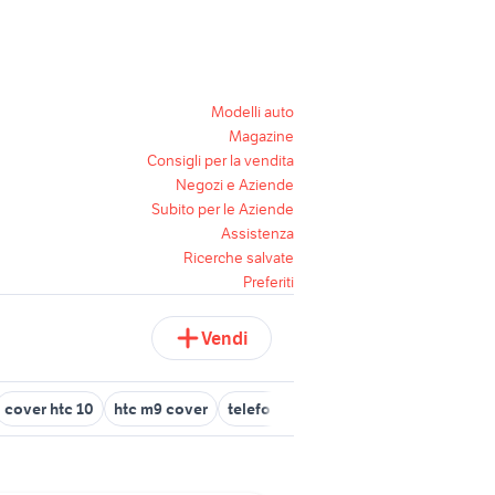
Modelli auto
Magazine
Consigli per la vendita
Negozi e Aziende
Subito per le Aziende
Assistenza
Ricerche salvate
Preferiti
Vendi
cover htc 10
htc m9 cover
telefono htc