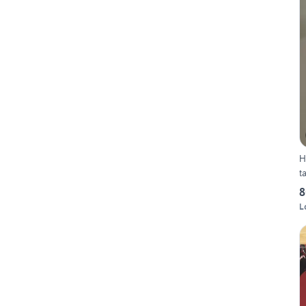
H
t
8
L