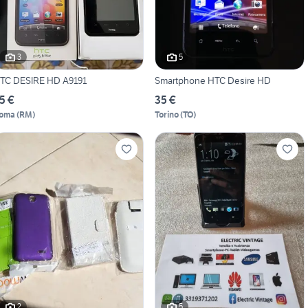
3
5
TC DESIRE HD A9191
Smartphone HTC Desire HD
5 €
35 €
oma
(
RM
)
Torino
(
TO
)
2
5