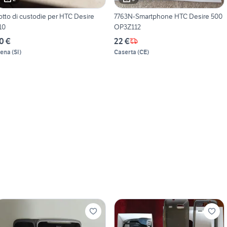
otto di custodie per HTC Desire
7763N-Smartphone HTC Desire 500
10
OP3Z112
0 €
22 €
iena
(
SI
)
Caserta
(
CE
)