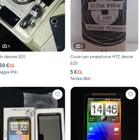
4
2
tc desirrè 820
Cover per smarphone HTC desire
620
50 €
5 €
oggia
(
FG
)
Terlizzi
(
BA
)