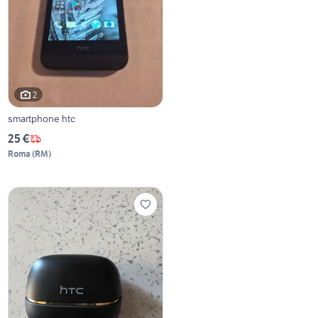
2
smartphone htc
25 €
Roma
(
RM
)