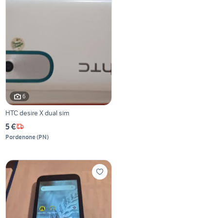
6
HTC desire X dual sim
5 €
Pordenone
(
PN
)