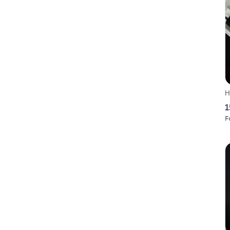
H
1
F