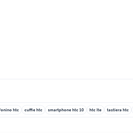
fonino htc
cuffie htc
smartphone htc 10
htc lte
tastiera htc