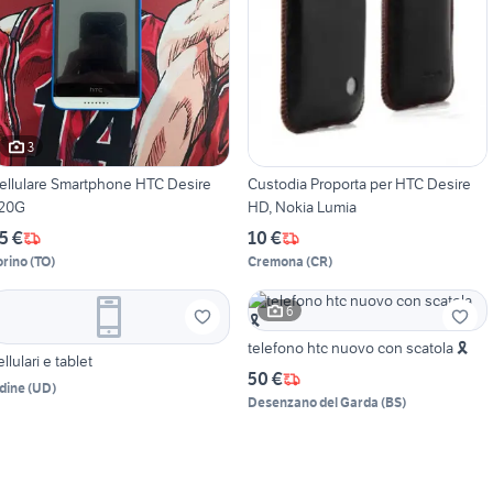
3
ellulare Smartphone HTC Desire
Custodia Proporta per HTC Desire
20G
HD, Nokia Lumia
5 €
10 €
orino
(
TO
)
Cremona
(
CR
)
6
telefono htc nuovo con scatola 🎗
ellulari e tablet
50 €
dine
(
UD
)
Desenzano del Garda
(
BS
)