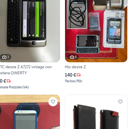
3
6
TC desire Z A7272 vintage con
Htc desire Z
astiera QWERTY
140 €
0 €
Torino
(
TO
)
onate Pozzolo
(
VA
)