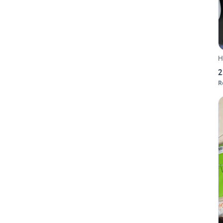
H
2
R