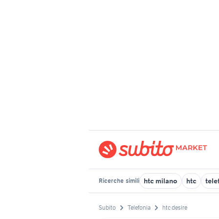
htc milano
htc
tele
Ricerche
simili
Subito
Telefonia
htc desire