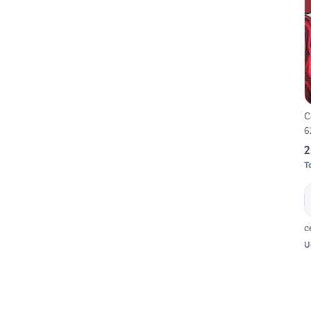
C
6
2
T
c
U