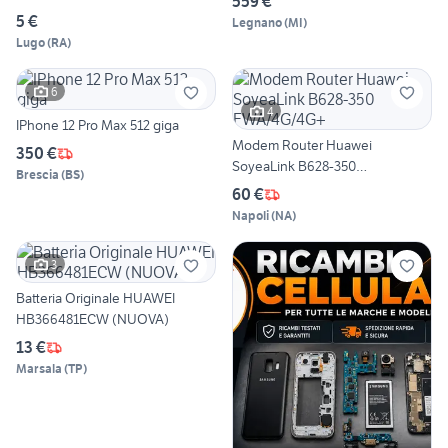
559 €
5 €
Legnano
(
MI
)
Lugo
(
RA
)
6
4
IPhone 12 Pro Max 512 giga
Modem Router Huawei
350 €
SoyeaLink B628-350
Brescia
(
BS
)
FWA/4G/4G+
60 €
Napoli
(
NA
)
3
Batteria Originale HUAWEI
HB366481ECW (NUOVA)
13 €
Marsala
(
TP
)