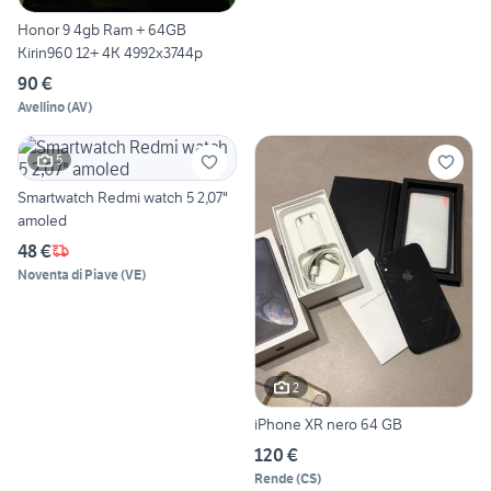
Honor 9 4gb Ram + 64GB
Kirin960 12+ 4K 4992x3744p
90 €
Avellino
(
AV
)
5
Smartwatch Redmi watch 5 2,07"
amoled
48 €
Noventa di Piave
(
VE
)
2
iPhone XR nero 64 GB
120 €
Rende
(
CS
)