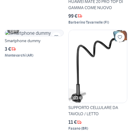
HUAWEI MATE 20 PRO TOP DI
GAMMA COME NUOVO
99 €
Barberino Tavarnelle
(
FI
)
6
Smartphone dummy
3 €
Montevarchi
(
AR
)
4
SUPPORTO CELLULARE DA
TAVOLO / LETTO
11 €
Fasano
(
BR
)