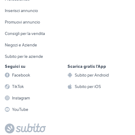
Arredamento e
Console e
Accessori per
Casalinghi
Inserisci annuncio
Videogiochi
animali
Elettrodomestici
Promuovi annuncio
Audio/Video
Musica e Film
Giardino e Fai da te
Consigli per la vendita
Fotografia
Libri e Riviste
Abbigliamento e
Negozi e Aziende
Telefonia
Strumenti Musicali
Accessori
Subito per le aziende
Sports
Tutto per i bambini
Seguici su
Scarica gratis l'App
Biciclette
Facebook
Subito per Android
Collezionismo
TikTok
Subito per iOS
Instagram
YouTube