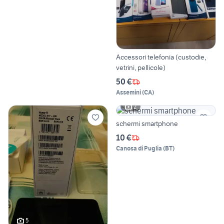
Accessori telefonia (custodie,
vetrini, pellicole)
50 €
Assemini
(
CA
)
2
schermi smartphone
10 €
Canosa di Puglia
(
BT
)
5