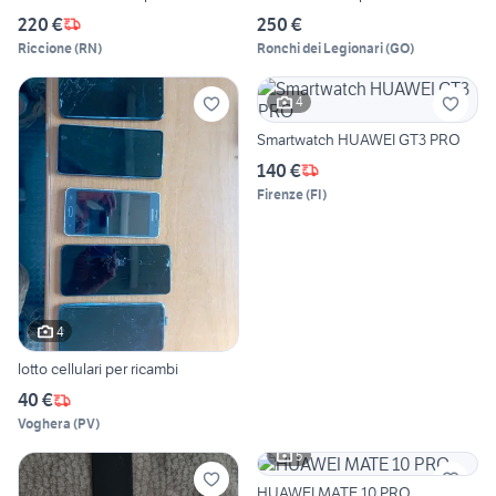
220 €
250 €
Riccione
(
RN
)
Ronchi dei Legionari
(
GO
)
4
Smartwatch HUAWEI GT3 PRO
140 €
Firenze
(
FI
)
4
lotto cellulari per ricambi
40 €
Voghera
(
PV
)
5
HUAWEI MATE 10 PRO