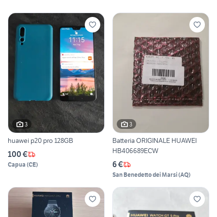
3
3
huawei p20 pro 128GB
Batteria ORIGINALE HUAWEI
HB406689ECW
100 €
6 €
Capua
(
CE
)
San Benedetto dei Marsi
(
AQ
)