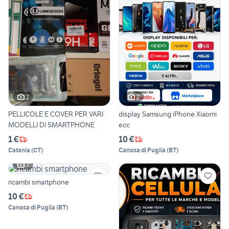
2
2
PELLICOLE E COVER PER VARI
display Samsung iPhone Xiaomi
MODELLI DI SMARTPHONE
ecc
1 €
10 €
Catania
(
CT
)
Canosa di Puglia
(
BT
)
2
ricambi smartphone
10 €
Canosa di Puglia
(
BT
)