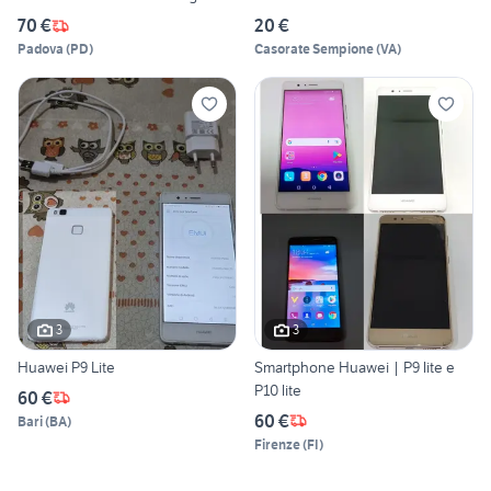
70 €
20 €
Padova
(
PD
)
Casorate Sempione
(
VA
)
3
3
Huawei P9 Lite
Smartphone Huawei | P9 lite e
P10 lite
60 €
60 €
Bari
(
BA
)
Firenze
(
FI
)