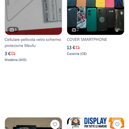
3
2
Cellulare pellicola vetro schermo
COVER SMARTPHONE
protezione Weofu
13 €
3 €
Caserta
(
CE
)
Modena
(
MO
)