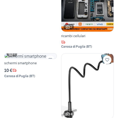
2
ricambi cellulari
Canosa di Puglia
(
BT
)
2
schermi smartphone
10 €
Canosa di Puglia
(
BT
)
4