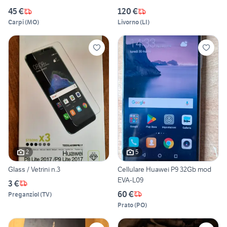
45 €
120 €
Carpi
(
MO
)
Livorno
(
LI
)
2
5
Glass / Vetrini n.3
Cellulare Huawei P9 32Gb mod
EVA-L09
3 €
60 €
Preganziol
(
TV
)
Prato
(
PO
)