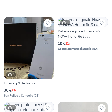
2
Batteria originale Huawei y5
NOVA Honor 6c 8a 7a
10 €
Castellammare di Stabia
(
NA
)
4
Huawei p9 lite bianco
30 €
San Felice a Cancello
(
CE
)
4