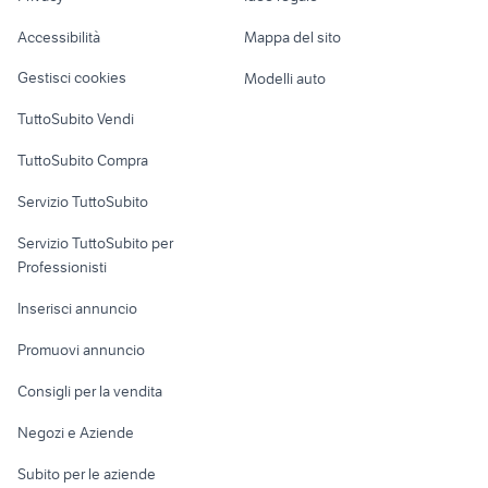
Garage e box
provincia
Caravan e Camper
Accessibilità
Mappa del sito
pellicola asus zenfone 3 max
apple vintage
Loft, mansarde e
Veicoli commerciali
altro
Gestisci cookies
Modelli auto
Case vacanza
TuttoSubito Vendi
Uffici e Locali
TuttoSubito Compra
commerciali
Servizio TuttoSubito
elettronica
per la casa e la
sports e hobby
Servizio TuttoSubito per
persona
Informatica
Animali
Professionisti
Arredamento e
Console e
Accessori per
Casalinghi
Inserisci annuncio
Videogiochi
animali
Elettrodomestici
Promuovi annuncio
Audio/Video
Musica e Film
Giardino e Fai da te
Consigli per la vendita
Fotografia
Libri e Riviste
Abbigliamento e
Negozi e Aziende
Telefonia
Strumenti Musicali
Accessori
Subito per le aziende
Sports