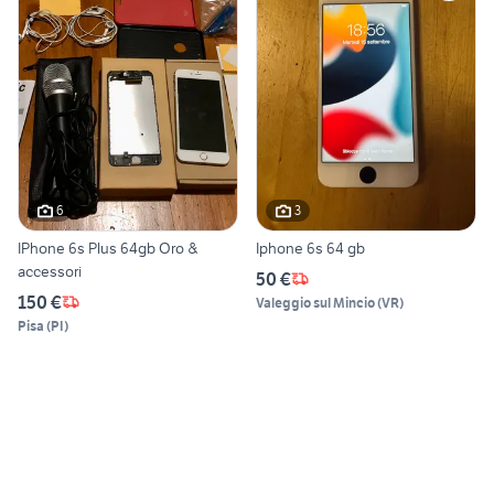
6
3
IPhone 6s Plus 64gb Oro &
Iphone 6s 64 gb
accessori
50 €
150 €
Valeggio sul Mincio
(
VR
)
Pisa
(
PI
)