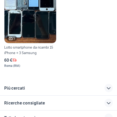
5
Lotto smartphone da ricambi 15
iPhone + 3 Samsung
60 €
Roma
(
RM
)
Più cercati
Correlati
Richerche simili
Suggerimenti
Ricerche consigliate
3 iphone 6s
pixel fotocamera
samsung 24
iphone 6s
nokia 8310
per amatori e collezionisti
iphone 6s plus silver
lotto cellulari