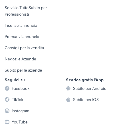
elettronica
per la casa e la
sports e hobby
Servizio TuttoSubito per
persona
Informatica
Animali
Professionisti
Arredamento e
Console e
Accessori per
Casalinghi
Inserisci annuncio
Videogiochi
animali
Elettrodomestici
Promuovi annuncio
Audio/Video
Musica e Film
Giardino e Fai da te
Consigli per la vendita
Fotografia
Libri e Riviste
Abbigliamento e
Negozi e Aziende
Telefonia
Strumenti Musicali
Accessori
Subito per le aziende
Sports
Tutto per i bambini
Seguici su
Scarica gratis l'App
Biciclette
Facebook
Subito per Android
Collezionismo
TikTok
Subito per iOS
Instagram
YouTube