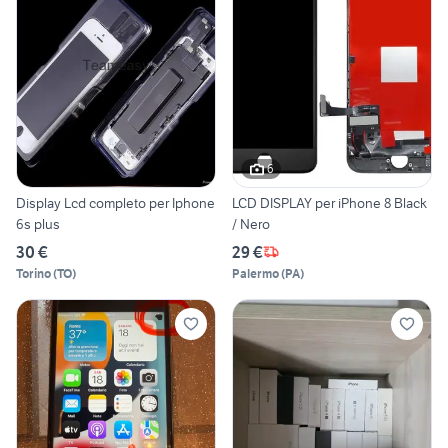
6
Display Lcd completo per Iphone
LCD DISPLAY per iPhone 8 Black
6s plus
/ Nero
30 €
29 €
Torino
(
TO
)
Palermo
(
PA
)