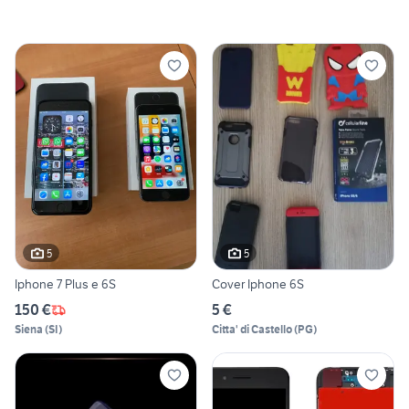
5
5
Iphone 7 Plus e 6S
Cover Iphone 6S
150 €
5 €
Siena
(
SI
)
Citta' di Castello
(
PG
)