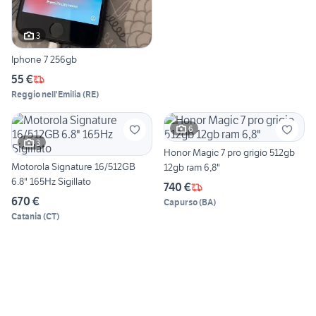
3
Iphone 7 256gb
55 €
Reggio nell'Emilia
(
RE
)
6
3
Honor Magic 7 pro grigio 512gb
Motorola Signature 16/512GB
12gb ram 6,8"
6.8" 165Hz Sigillato
740 €
670 €
Capurso
(
BA
)
Catania
(
CT
)