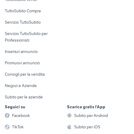
Uffici e Locali
TuttoSubito Compra
commerciali
Servizio TuttoSubito
elettronica
per la casa e la
sports e hobby
Servizio TuttoSubito per
persona
Informatica
Animali
Professionisti
Arredamento e
Console e
Accessori per
Casalinghi
Inserisci annuncio
Videogiochi
animali
Elettrodomestici
Promuovi annuncio
Audio/Video
Musica e Film
Giardino e Fai da te
Consigli per la vendita
Fotografia
Libri e Riviste
Abbigliamento e
Negozi e Aziende
Telefonia
Strumenti Musicali
Accessori
Subito per le aziende
Sports
Tutto per i bambini
Seguici su
Scarica gratis l'App
Biciclette
Facebook
Subito per Android
Collezionismo
TikTok
Subito per iOS