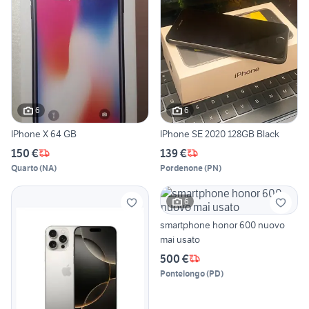
6
6
IPhone X 64 GB
IPhone SE 2020 128GB Black
150 €
139 €
Quarto
(
NA
)
Pordenone
(
PN
)
6
smartphone honor 600 nuovo
mai usato
500 €
Pontelongo
(
PD
)