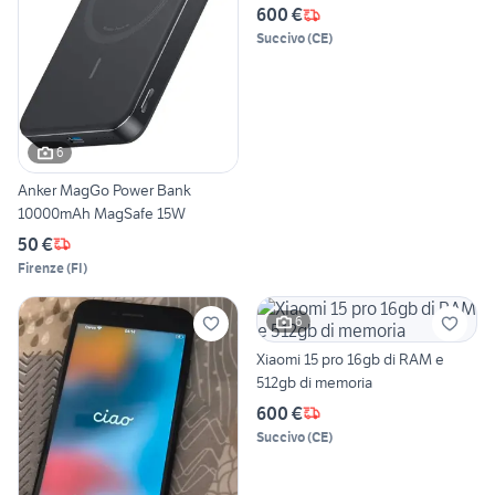
600 €
Succivo
(
CE
)
6
Anker MagGo Power Bank
10000mAh MagSafe 15W
50 €
Firenze
(
FI
)
6
Xiaomi 15 pro 16gb di RAM e
512gb di memoria
600 €
Succivo
(
CE
)