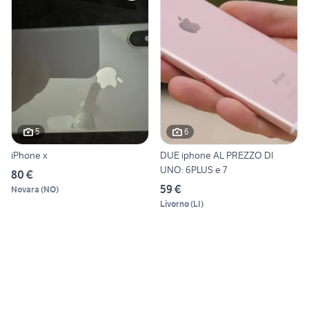
5
6
iPhone x
DUE iphone AL PREZZO DI
UNO: 6PLUS e 7
80 €
59 €
Novara
(
NO
)
Livorno
(
LI
)