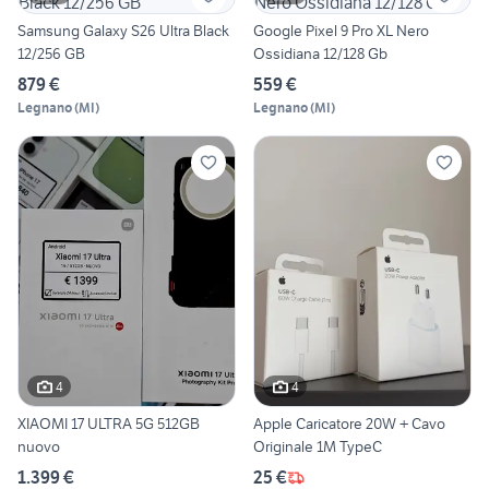
Samsung Galaxy S26 Ultra Black
Google Pixel 9 Pro XL Nero
12/256 GB
Ossidiana 12/128 Gb
879 €
559 €
Legnano
(
MI
)
Legnano
(
MI
)
4
4
XIAOMI 17 ULTRA 5G 512GB
Apple Caricatore 20W + Cavo
nuovo
Originale 1M TypeC
1.399 €
25 €