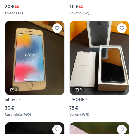
20 €
10 €
Ovada
(
AL
)
Savona
(
SV
)
3
5
Iphone 7
IPHONE 7
30 €
75 €
Mirandola
(
MO
)
Verona
(
VR
)