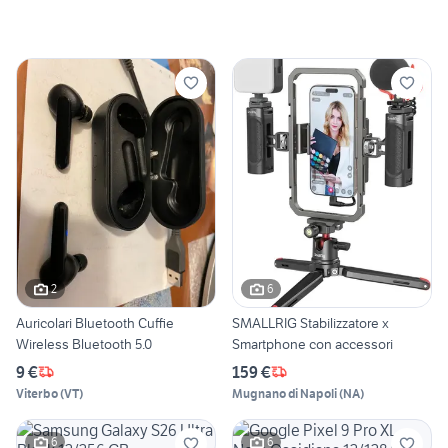
2
6
Auricolari Bluetooth Cuffie
SMALLRIG Stabilizzatore x
Wireless Bluetooth 5.0
Smartphone con accessori
9 €
159 €
Viterbo
(
VT
)
Mugnano di Napoli
(
NA
)
6
6