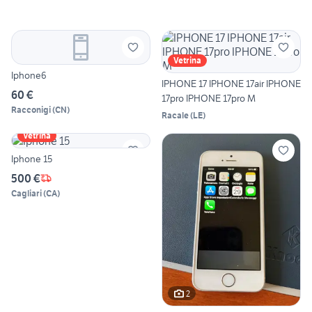
Vetrina
Iphone6
IPHONE 17 IPHONE 17air IPHONE
60 €
17pro IPHONE 17pro M
Racconigi
(
CN
)
Racale
(
LE
)
Vetrina
Iphone 15
500 €
Cagliari
(
CA
)
2