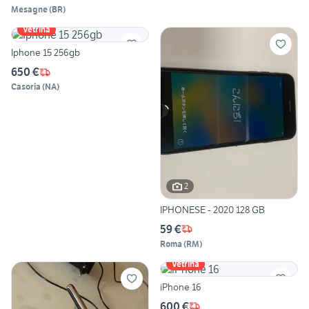
Mesagne
(
BR
)
Vetrina
Iphone 15 256gb
650 €
Casoria
(
NA
)
2
IPHONESE - 2020 128 GB
59 €
Roma
(
RM
)
Vetrina
iPhone 16
600 €