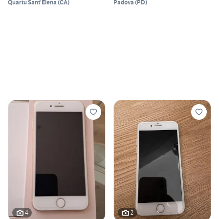
Quartu Sant'Elena
(
CA
)
Padova
(
PD
)
4
2