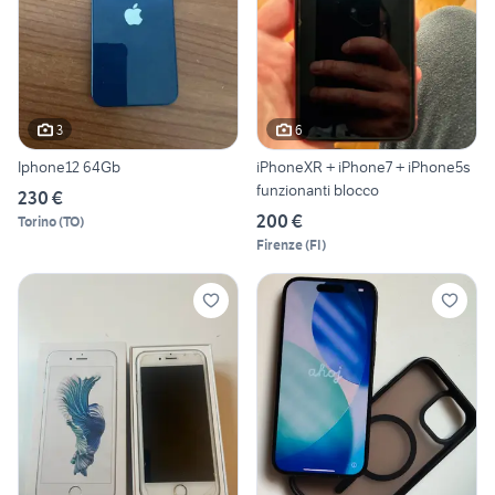
3
6
Iphone12 64Gb
iPhoneXR + iPhone7 + iPhone5s
funzionanti blocco
230 €
200 €
Torino
(
TO
)
Firenze
(
FI
)