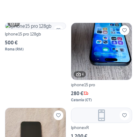
3
Iphone15 pro 128gb
500 €
Roma
(
RM
)
4
iphone15 pro
280 €
Catania
(
CT
)
IphonexR
1.200 €