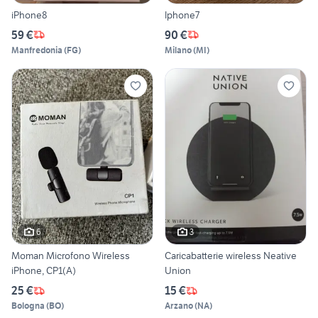
iPhone8
Iphone7
59 €
90 €
Manfredonia
(
FG
)
Milano
(
MI
)
6
3
Moman Microfono Wireless
Caricabatterie wireless Neative
iPhone, CP1(A)
Union
25 €
15 €
Bologna
(
BO
)
Arzano
(
NA
)