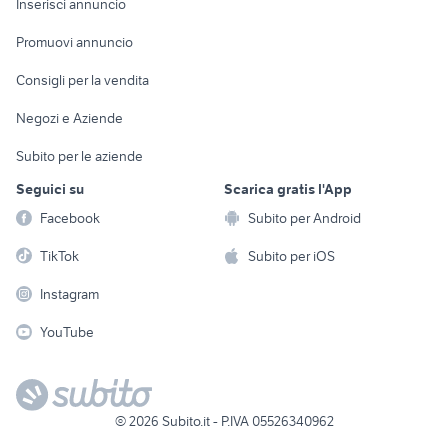
Casalinghi
Inserisci annuncio
Videogiochi
animali
Elettrodomestici
Promuovi annuncio
Audio/Video
Musica e Film
Giardino e Fai da te
Consigli per la vendita
Fotografia
Libri e Riviste
Abbigliamento e
Negozi e Aziende
Telefonia
Strumenti Musicali
Accessori
Subito per le aziende
Sports
Tutto per i bambini
Seguici su
Scarica gratis l'App
Biciclette
Facebook
Subito per Android
Collezionismo
TikTok
Subito per iOS
Instagram
YouTube
©
2026
Subito.it - P.IVA 05526340962