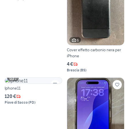
6
Cover effetto carbonio nera per
iPhone
4 €
Brescia
(
BS
)
2
Iphone11
120 €
Piove di Sacco
(
PD
)