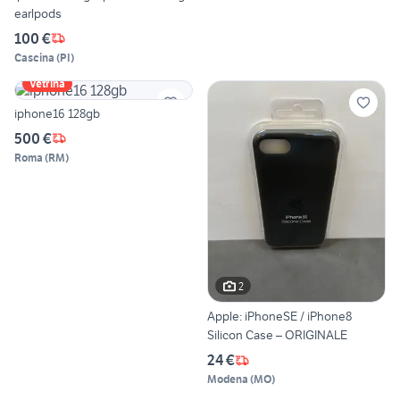
earlpods
100 €
Cascina
(
PI
)
Vetrina
iphone16 128gb
500 €
Roma
(
RM
)
2
Apple: iPhoneSE / iPhone8
Silicon Case – ORIGINALE
24 €
Modena
(
MO
)