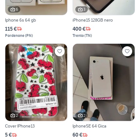
6
3
Iphone 6s 64 gb
iPhone15 128GB nero
115 €
400 €
Pordenone
(
PN
)
Trento
(
TN
)
2
2
Cover IPhone13
IphoneSE 64 Gica
5 €
60 €