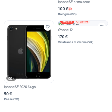
IphoneSE prima serie
100 €
Bologna
(
BO
)
Vetrina
Urgente
iPhone 12
170 €
Villafranca di Verona
(
VR
)
2
IphoneSE 2020 64gb
50 €
Paese
(
TV
)