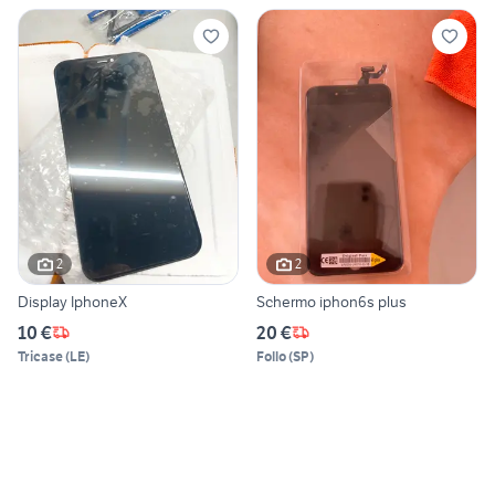
2
2
Display IphoneX
Schermo iphon6s plus
10 €
20 €
Tricase
(
LE
)
Follo
(
SP
)