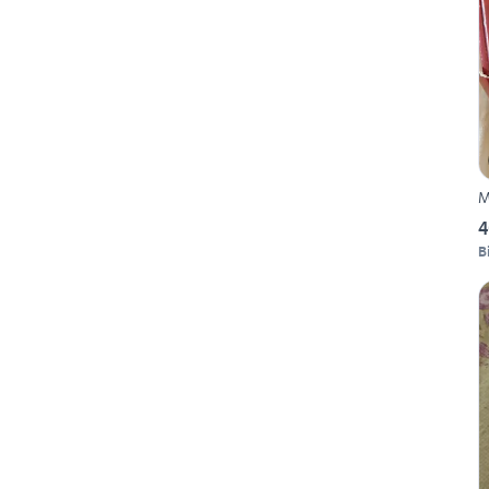
M
4
B