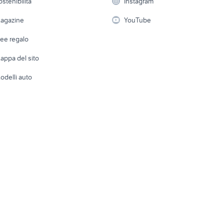
ostenibilità
Instagram
lavoro
i
Fotografia
Giardino 
agazine
YouTube
Attrezzature di lavoro
Telefonia
Abbigli
dee regalo
Accesso
e altro
appa del sito
Tutto per
odelli auto