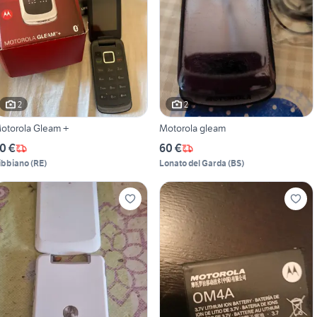
2
2
otorola Gleam +
Motorola gleam
0 €
60 €
ibbiano
(
RE
)
Lonato del Garda
(
BS
)