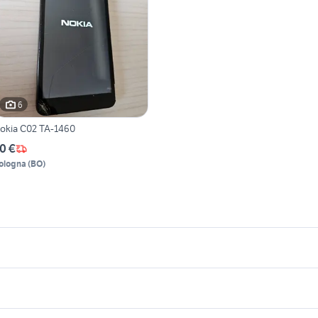
6
okia C02 TA-1460
0 €
ologna
(
BO
)
icherche simili
Suggerimenti
okia edge
iphone 8 plus usato
phone 12 pro max telefonia
telefonia Grosseto provincia