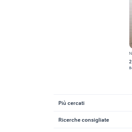
N
2
B
Più cercati
Correlati
R
Ricerche consigliate
nokia con sportellino
n
nokia 503
i