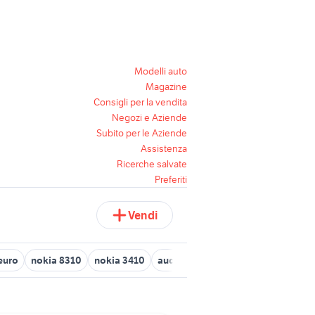
Modelli auto
Magazine
Consigli per la vendita
Negozi e Aziende
Subito per le Aziende
Assistenza
Ricerche salvate
Preferiti
Vendi
euro
nokia 8310
nokia 3410
audi a6 3000
nokia n900
nok