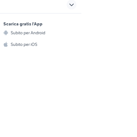
provincia
samsung
honor view 10 lite batteria
sports e hobby
guitar hero ps5
a
Scarica gratis l'App
Animali
telefonia Orbassano
Subito per Android
ento e
Accessori per animali
hi
Subito per iOS
Musica e Film
omestici
Libri e Riviste
e Fai da te
Strumenti Musicali
amento e
ri
Sports
 i bambini
Biciclette
Collezionismo