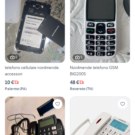
6
5
telefono cellulare nordmende.
Nordmende telefono GSM
accessori
BIG200S
10 €
48 €
Palermo
(
PA
)
Rovereto
(
TN
)