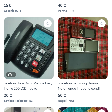
15 €
40 €
Catania
(
CT
)
Parma
(
PR
)
2
Telefono fisso NordMende Easy
3 telefoni Samsung Huawei
Home 200 LCD nuovo
Nordmende in buone condi
20 €
50 €
Settimo Torinese
(
TO
)
Napoli
(
NA
)