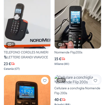
6
6
TELEFONO CORDLES NUMERI
Normende Flip200s
🔢LETTERE GRANDI VIVAVOCE
15 €
23 €
Milano
(
MI
)
Catania
(
CT
)
5
Cellulare a conchiglia Normende
Flip 200s
40 €
Brindisi
(
BR
)