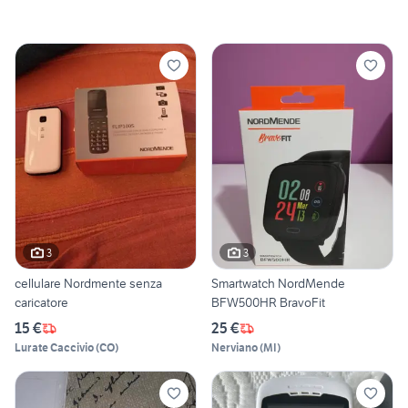
3
3
cellulare Nordmente senza
Smartwatch NordMende
caricatore
BFW500HR BravoFit
15 €
25 €
Lurate Caccivio
(
CO
)
Nerviano
(
MI
)