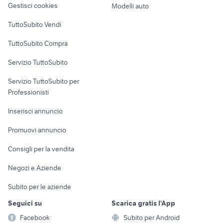
Gestisci cookies
Modelli auto
Case vacanza
TuttoSubito Vendi
Uffici e Locali
TuttoSubito Compra
commerciali
Servizio TuttoSubito
elettronica
per la casa e la
sports e hobby
Servizio TuttoSubito per
persona
Informatica
Animali
Professionisti
Arredamento e
Console e
Accessori per
Casalinghi
Inserisci annuncio
Videogiochi
animali
Elettrodomestici
Promuovi annuncio
Audio/Video
Musica e Film
Giardino e Fai da te
Consigli per la vendita
Fotografia
Libri e Riviste
Abbigliamento e
Negozi e Aziende
Telefonia
Strumenti Musicali
Accessori
Subito per le aziende
Sports
Tutto per i bambini
Seguici su
Scarica gratis l'App
Biciclette
Facebook
Subito per Android