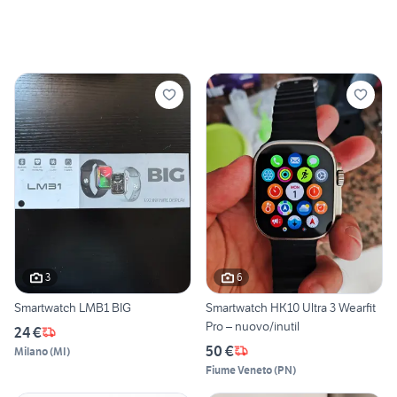
3
6
Smartwatch LMB1 BIG
Smartwatch HK10 Ultra 3 Wearfit
Pro – nuovo/inutil
24 €
50 €
Milano
(
MI
)
Fiume Veneto
(
PN
)