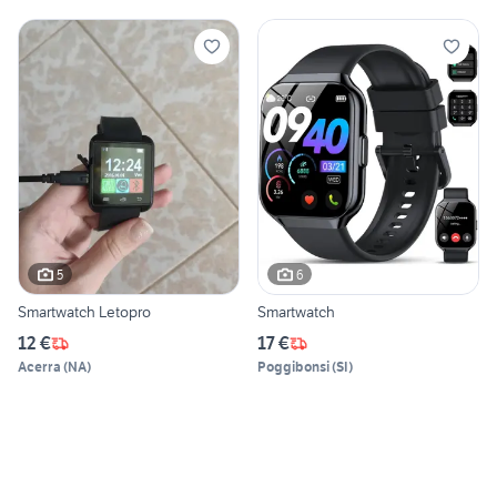
5
6
Smartwatch Letopro
Smartwatch
12 €
17 €
Acerra
(
NA
)
Poggibonsi
(
SI
)