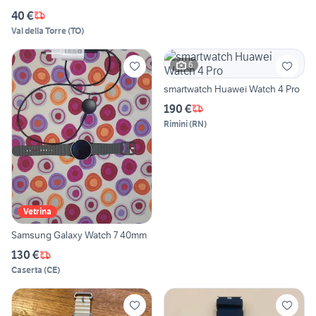
40 €
Val della Torre
(
TO
)
6
smartwatch Huawei Watch 4 Pro
190 €
Rimini
(
RN
)
Vetrina
Samsung Galaxy Watch 7 40mm
130 €
Caserta
(
CE
)