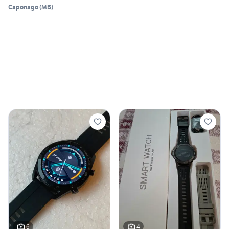
Caponago
(
MB
)
6
4