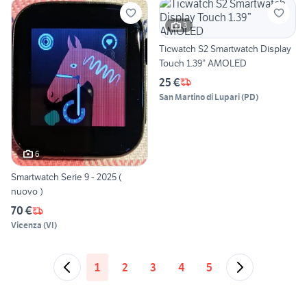
3
Ticwatch S2 Smartwatch Display
Touch 1.39” AMOLED
25 €
San Martino di Lupari
(
PD
)
6
Smartwatch Serie 9 - 2025 (
nuovo )
70 €
Vicenza
(
VI
)
1
2
3
4
5