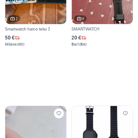
2
6
Smartwatch haino teko 3
SMARTWATCH
50 €
20 €
Milano
(
MI
)
Bari
(
BA
)