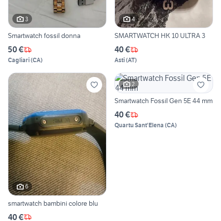
3
4
Smartwatch fossil donna
SMARTWATCH HK 10 ULTRA 3
50 €
40 €
Cagliari
(
CA
)
Asti
(
AT
)
2
Smartwatch Fossil Gen 5E 44 mm
40 €
Quartu Sant'Elena
(
CA
)
6
smartwatch bambini colore blu
40 €