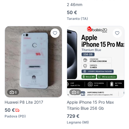
2 46mm
50 €
Taranto
(
TA
)
6
6
Huawei P8 Lite 2017
Apple iPhone 15 Pro Max
Titanio Blue 256 Gb
50 €
729 €
Padova
(
PD
)
Legnano
(
MI
)