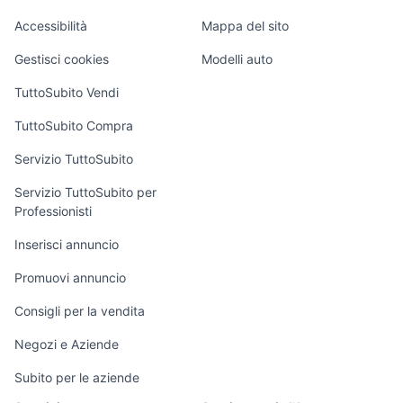
Garage e box
Caravan e Camper
Accessibilità
Mappa del sito
Loft, mansarde e
Veicoli commerciali
altro
Gestisci cookies
Modelli auto
Case vacanza
TuttoSubito Vendi
Uffici e Locali
TuttoSubito Compra
commerciali
Servizio TuttoSubito
elettronica
per la casa e la
sports e hobby
Servizio TuttoSubito per
persona
Professionisti
Informatica
Animali
Arredamento e
Inserisci annuncio
Console e
Accessori per
Casalinghi
Videogiochi
animali
Promuovi annuncio
Elettrodomestici
Audio/Video
Musica e Film
Consigli per la vendita
Giardino e Fai da
Fotografia
Libri e Riviste
te
Negozi e Aziende
Telefonia
Strumenti Musicali
Abbigliamento e
Subito per le aziende
Accessori
Sports