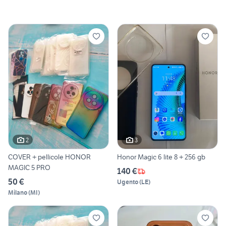
2
3
COVER + pellicole HONOR
Honor Magic 6 lite 8 + 256 gb
MAGIC 5 PRO
140 €
50 €
Ugento
(
LE
)
Milano
(
MI
)