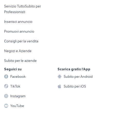
elettronica
per la casa e la
sports e hobby
Servizio TuttoSubito per
persona
Informatica
Animali
Professionisti
Arredamento e
Console e
Accessori per
Casalinghi
Inserisci annuncio
Videogiochi
animali
Elettrodomestici
Promuovi annuncio
Audio/Video
Musica e Film
Giardino e Fai da te
Consigli per la vendita
Fotografia
Libri e Riviste
Abbigliamento e
Negozi e Aziende
Telefonia
Strumenti Musicali
Accessori
Subito per le aziende
Sports
Tutto per i bambini
Seguici su
Scarica gratis l'App
Biciclette
Facebook
Subito per Android
Collezionismo
TikTok
Subito per iOS
Instagram
YouTube