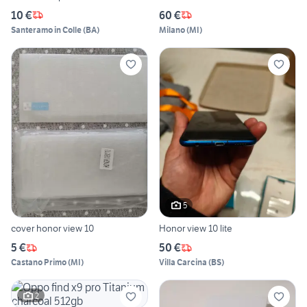
10 €
60 €
Santeramo in Colle
(
BA
)
Milano
(
MI
)
5
cover honor view 10
Honor view 10 lite
5 €
50 €
Castano Primo
(
MI
)
Villa Carcina
(
BS
)
2