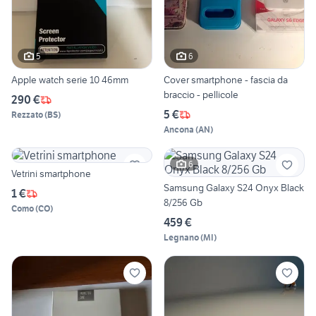
5
6
Apple watch serie 10 46mm
Cover smartphone - fascia da
braccio - pellicole
290 €
5 €
Rezzato
(
BS
)
Ancona
(
AN
)
6
Vetrini smartphone
Samsung Galaxy S24 Onyx Black
1 €
8/256 Gb
Como
(
CO
)
459 €
Legnano
(
MI
)