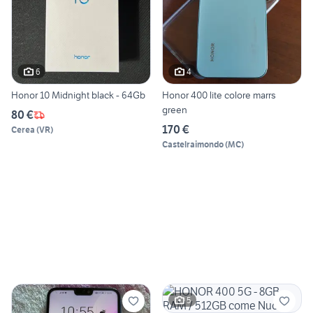
6
4
Honor 10 Midnight black - 64Gb
Honor 400 lite colore marrs
green
80 €
170 €
Cerea
(
VR
)
Castelraimondo
(
MC
)
5