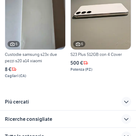
6
6
Custodie samsung s23x due
S23 Plus 512GB con 4 Cover
pezzi s20 a14 xiaomi
500 €
8 €
Potenza
(
PZ
)
Cagliari
(
CA
)
Più cercati
Correlati
Richerche simili
Suggerimenti
Ricerche consigliate
smartphone huawei
honor 10 dual sim
pellicola telefono
mate 10 pro
telefonia Terracina
telefonia Monterotondo
huawei honor note
iphone 12 pro max