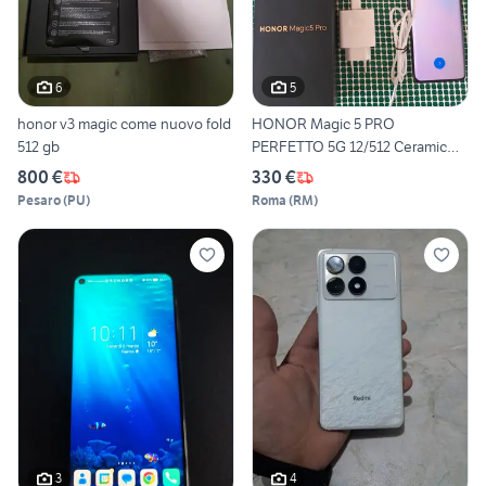
6
5
honor v3 magic come nuovo fold
HONOR Magic 5 PRO
512 gb
PERFETTO 5G 12/512 Ceramic
BLACK
800 €
330 €
Pesaro
(
PU
)
Roma
(
RM
)
3
4