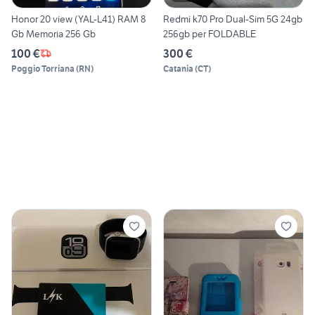
Honor 20 view (YAL-L41) RAM 8
Redmi k70 Pro Dual-Sim 5G 24gb
Gb Memoria 256 Gb
256gb per FOLDABLE
100 €
300 €
Poggio Torriana
(
RN
)
Catania
(
CT
)