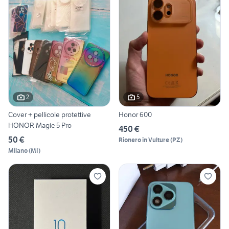
2
5
Cover + pellicole protettive
Honor 600
HONOR Magic 5 Pro
450 €
50 €
Rionero in Vulture
(
PZ
)
Milano
(
MI
)