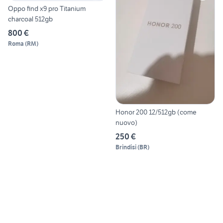
Oppo find x9 pro Titanium
charcoal 512gb
800 €
Roma
(
RM
)
Honor 200 12/512gb (come
nuovo)
250 €
Brindisi
(
BR
)