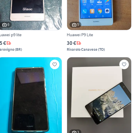
6
5
uawei p9 lite
Huawei P9 Lite
5 €
30 €
arovigno
(
BR
)
Rivarolo Canavese
(
TO
)
3