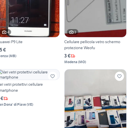
4
3
uawei P9 Lite
Cellulare pellicola vetro schermo
protezione Weofu
5 €
3 €
onza
(
MB
)
Modena
(
MO
)
ari vetri protettivi cellulare
martphone
 €
an Dona' di Piave
(
VE
)