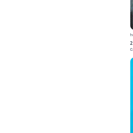
h
2
C