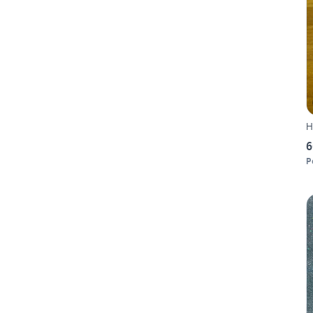
H
6
P