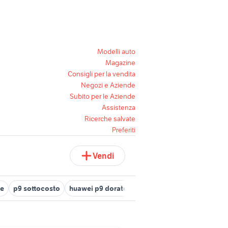
Modelli auto
Magazine
Consigli per la vendita
Negozi e Aziende
Subito per le Aziende
Assistenza
Ricerche salvate
Preferiti
Vendi
re
p9 sottocosto
huawei p9 dorato
huawei p9 rosa
batteria 