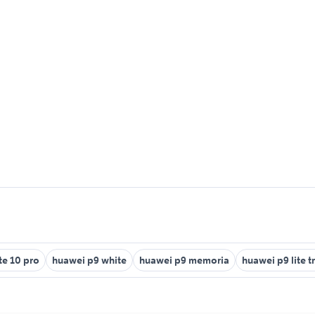
e 10 pro
huawei p9 white
huawei p9 memoria
huawei p9 lite t