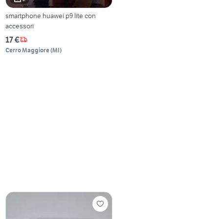
smartphone huawei p9 lite con
accessori
17 €
Cerro Maggiore
(
MI
)