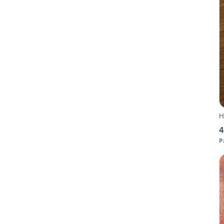
H
4
P