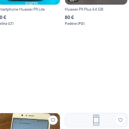
martphone Huawei P9 Lite
Huawei P9 Plus 64 GB
0 €
80 €
atina
(
LT
)
Padova
(
PD
)