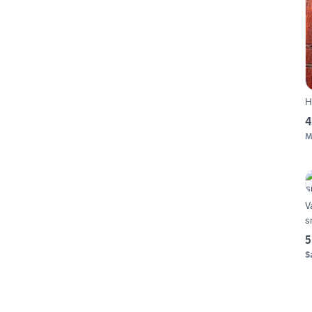
H
4
M
V
s
5
S