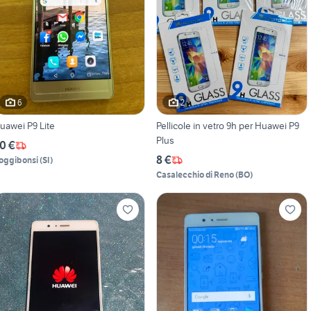
6
2
uawei P9 Lite
Pellicole in vetro 9h per Huawei P9
Plus
0 €
8 €
oggibonsi
(
SI
)
Casalecchio di Reno
(
BO
)