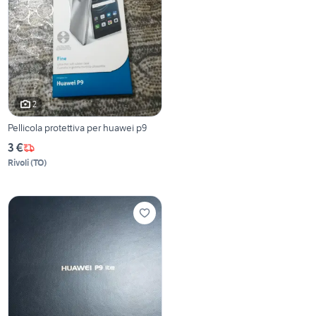
2
Pellicola protettiva per huawei p9
3 €
Rivoli
(
TO
)