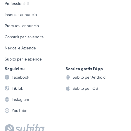
Informatica
Animali
Professionisti
Arredamento e
Console e
Accessori per
Casalinghi
Inserisci annuncio
Videogiochi
animali
Elettrodomestici
Promuovi annuncio
Audio/Video
Musica e Film
Giardino e Fai da te
Consigli per la vendita
Fotografia
Libri e Riviste
Abbigliamento e
Negozi e Aziende
Telefonia
Strumenti Musicali
Accessori
Subito per le aziende
Sports
Tutto per i bambini
Seguici su
Scarica gratis l'App
Biciclette
Facebook
Subito per Android
Collezionismo
TikTok
Subito per iOS
Instagram
YouTube