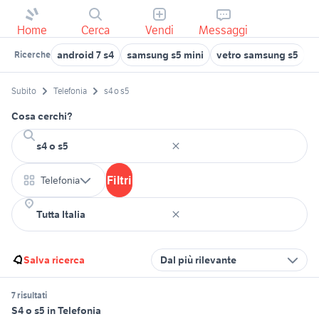
Home
Cerca
Vendi
Messaggi
android 7 s4
samsung s5 mini
vetro samsung s5
c
Ricerche
Subito
Telefonia
s4 o s5
Cosa cerchi?
Filtri
Telefonia
Salva ricerca
Dal più rilevante
7 risultati
S4 o s5 in Telefonia