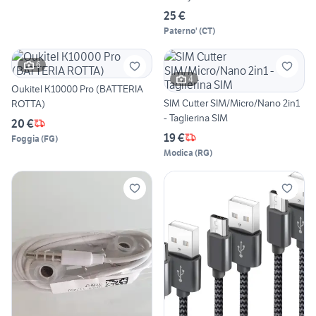
25 €
Paterno'
(
CT
)
6
4
Oukitel K10000 Pro (BATTERIA
SIM Cutter SIM/Micro/Nano 2in1
ROTTA)
- Taglierina SIM
20 €
19 €
Foggia
(
FG
)
Modica
(
RG
)