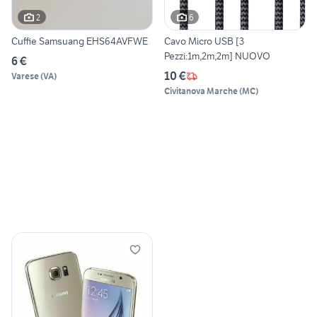
2
6
Cuffie Samsuang EHS64AVFWE
Cavo Micro USB [3
Pezzi:1m,2m,2m] NUOVO
6 €
10 €
Varese
(
VA
)
Civitanova Marche
(
MC
)