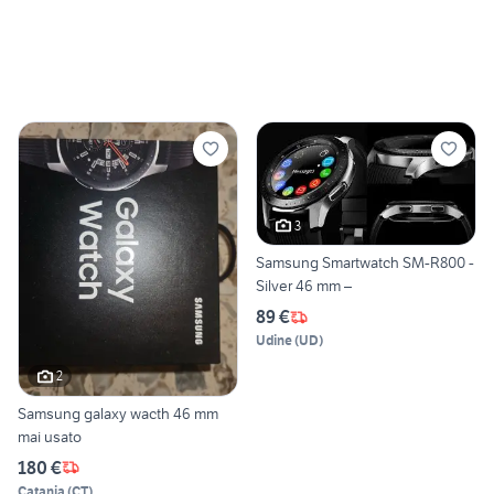
3
Samsung Smartwatch SM-R800 -
Silver 46 mm –
89 €
Udine
(
UD
)
2
Samsung galaxy wacth 46 mm
mai usato
180 €
Catania
(
CT
)