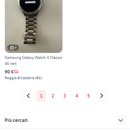
6
Samsung Galaxy Watch 4 Classic
46 mm
90 €
Reggio di Calabria
(
RC
)
1
2
3
4
5
Più cercati