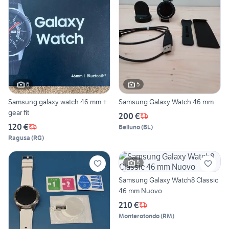
6
5
Samsung galaxy watch 46 mm +
Samsung Galaxy Watch 46 mm
gear fit
200 €
120 €
Belluno
(
BL
)
Ragusa
(
RG
)
5
Samsung Galaxy Watch8 Classic
46 mm Nuovo
210 €
Monterotondo
(
RM
)