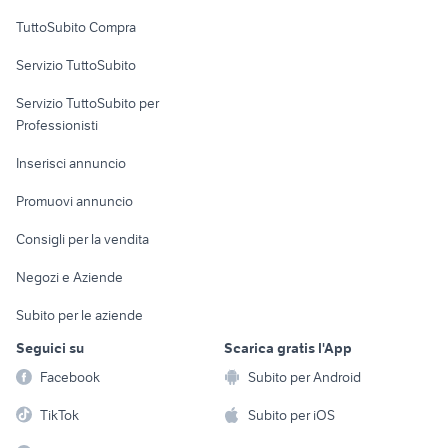
Uffici e Locali
TuttoSubito Compra
commerciali
Servizio TuttoSubito
elettronica
per la casa e la
sports e hobby
Servizio TuttoSubito per
persona
Informatica
Animali
Professionisti
Arredamento e
Console e
Accessori per
Casalinghi
Inserisci annuncio
Videogiochi
animali
Elettrodomestici
Promuovi annuncio
Audio/Video
Musica e Film
Giardino e Fai da te
Consigli per la vendita
Fotografia
Libri e Riviste
Abbigliamento e
Negozi e Aziende
Telefonia
Strumenti Musicali
Accessori
Subito per le aziende
Sports
Tutto per i bambini
Seguici su
Scarica gratis l'App
Biciclette
Facebook
Subito per Android
Collezionismo
TikTok
Subito per iOS