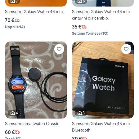
2
6
Samsung Galaxy Watch 46 mm,
Samsung Galaxy Watch 46 mm
cinturini di ricambio.
70 €
35 €
Napoli
(
NA
)
Settimo Torinese
(
TO
)
4
3
Samsung smartwatch Classic
Samsung Galaxy Watch 46 mm
Bluetooth
60 €
80 €
Trani
(
BT
)