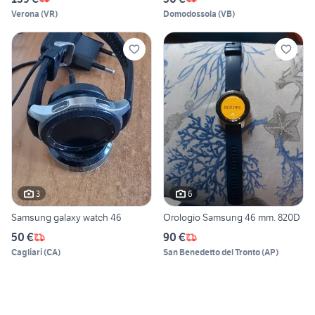
Verona
(
VR
)
Domodossola
(
VB
)
3
6
Samsung galaxy watch 46
Orologio Samsung 46 mm. 820D
50 €
90 €
Cagliari
(
CA
)
San Benedetto del Tronto
(
AP
)