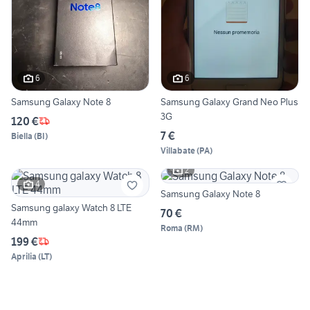
6
6
Samsung Galaxy Note 8
Samsung Galaxy Grand Neo Plus
3G
120 €
7 €
Biella
(
BI
)
Villabate
(
PA
)
2
4
Samsung Galaxy Note 8
Samsung galaxy Watch 8 LTE
70 €
44mm
Roma
(
RM
)
199 €
Aprilia
(
LT
)