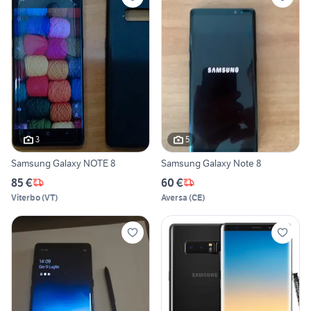
3
5
Samsung Galaxy NOTE 8
Samsung Galaxy Note 8
85 €
60 €
Viterbo
(
VT
)
Aversa
(
CE
)