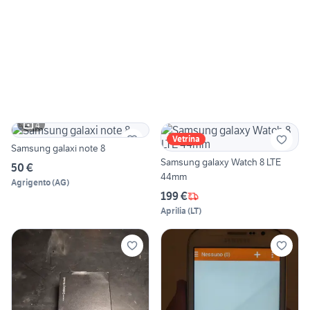
4
Vetrina
Samsung galaxi note 8
Samsung galaxy Watch 8 LTE
50 €
44mm
Agrigento
(
AG
)
199 €
Aprilia
(
LT
)