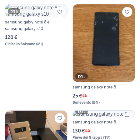
6
samsung galxy note 8 e
samsung galaxy s10
120 €
Cinisello Balsamo
(
MI
)
3
samsung galaxy note 8
25 €
Benevento
(
BN
)
5
samsung galaxy note 8
130 €
Pieve del Grappa
(
TV
)