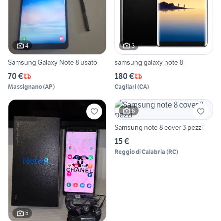
4
3
Samsung Galaxy Note 8 usato
samsung galaxy note 8
70 €
180 €
Massignano
(
AP
)
Cagliari
(
CA
)
6
Samsung note 8 cover 3 pezzi
15 €
Reggio di Calabria
(
RC
)
5