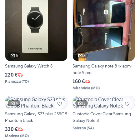
5
3
Samsung Galaxy Watch 8
Samsung Galaxy note 8+xiaomi
note 9 pro
220 €
160 €
Pianezza
(
TO
)
Mirandola
(
MO
)
6
3
Samsung Galaxy S23 plus 256GB
Custodia Cover Clear Samsung
Phantom Black
Galaxy Note 8
Salerno
(
SA
)
330 €
Modena
(
MO
)