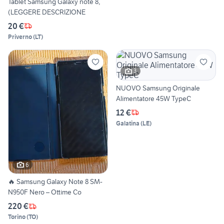
Tablet Samsung Galaxy note 8,
(LEGGERE DESCRIZIONE
20 €
Priverno
(
LT
)
3
NUOVO Samsung Originale
Alimentatore 45W TypeC
12 €
Galatina
(
LE
)
6
🔥 Samsung Galaxy Note 8 SM-
N950F Nero – Ottime Co
220 €
Torino
(
TO
)