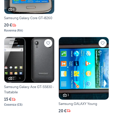
6
Samsung Galaxy Core GT-I8260
20 €
Ravenna
(
RA
)
2
Samsung Galaxy Ace GT-S5830 -
Trattabile
3
15 €
Samsung GALAXY Young
Cosenza
(
CS
)
20 €