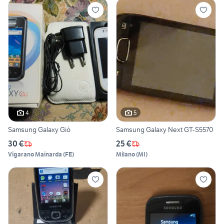
4
5
Samsung Galaxy Giò
Samsung Galaxy Next GT-S5570
30 €
25 €
Vigarano Mainarda
(
FE
)
Milano
(
MI
)