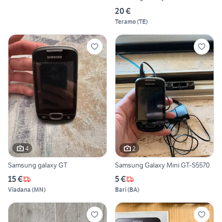
20 €
Teramo
(
TE
)
4
2
Samsung galaxy GT
Samsung Galaxy Mini GT-S5570
15 €
5 €
Viadana
(
MN
)
Bari
(
BA
)