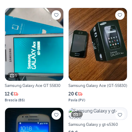
5
Samsung Galaxy Ace GT S5830
Samsung Galaxy Ace (GT-S5830)
12 €
20 €
Brescia
(
BS
)
Pavia
(
PV
)
3
Samsung Galaxy y gt-s5360