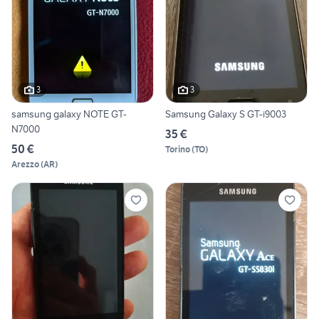
3
3
samsung galaxy NOTE GT-
Samsung Galaxy S GT-i9003
N7000
35 €
50 €
Torino
(
TO
)
Arezzo
(
AR
)