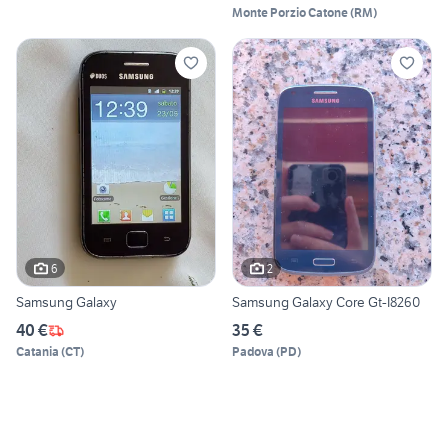
Monte Porzio Catone
(
RM
)
6
2
Samsung Galaxy
Samsung Galaxy Core Gt-I8260
40 €
35 €
Catania
(
CT
)
Padova
(
PD
)