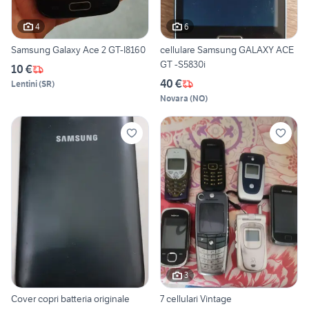
4
6
Samsung Galaxy Ace 2 GT-I8160
cellulare Samsung GALAXY ACE
GT -S5830i
10 €
40 €
Lentini
(
SR
)
Novara
(
NO
)
3
Cover copri batteria originale
7 cellulari Vintage