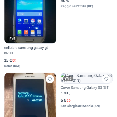
50 €
Reggio nell'Emilia
(
RE
)
5
cellulare samsung galaxy gt-
I8200
15 €
Roma
(
RM
)
2
Cover Samsung Galaxy S3 (GT-
i9300)
6 €
San Giorgio del Sannio
(
BN
)