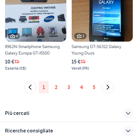
4
3
8962N-Smartphone Samsung
Samsung GT-S6312 Galaxy
Galaxy Europa GT-I5500
Young Duos
10 €
15 €
Caserta
(
CE
)
Veroli
(
FR
)
1
2
3
4
5
Più cercati
Correlati
Richerche simili
Suggerimenti
Ricerche consigliate
suzuki gt 500 moto
cover samsung
cover samsung