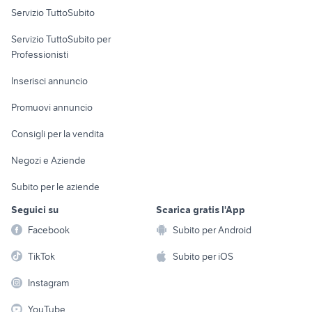
Servizio TuttoSubito
elettronica
per la casa e la
sports e hobby
Servizio TuttoSubito per
persona
Informatica
Animali
Professionisti
Arredamento e
Console e
Accessori per
Casalinghi
Inserisci annuncio
Videogiochi
animali
Elettrodomestici
Promuovi annuncio
Audio/Video
Musica e Film
Giardino e Fai da te
Consigli per la vendita
Fotografia
Libri e Riviste
Abbigliamento e
Negozi e Aziende
Telefonia
Strumenti Musicali
Accessori
Subito per le aziende
Sports
Tutto per i bambini
Seguici su
Scarica gratis l'App
Biciclette
Facebook
Subito per Android
Collezionismo
TikTok
Subito per iOS
Instagram
YouTube