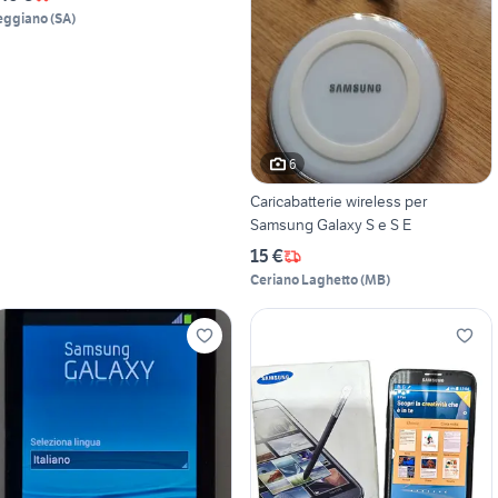
eggiano
(
SA
)
6
Caricabatterie wireless per
Samsung Galaxy S e S E
15 €
Ceriano Laghetto
(
MB
)