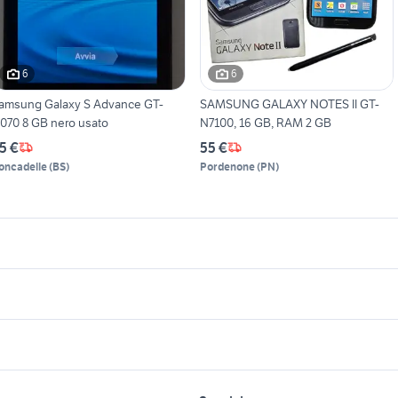
6
6
amsung Galaxy S Advance GT-
SAMSUNG GALAXY NOTES II GT-
9070 8 GB nero usato
N7100, 16 GB, RAM 2 GB
5 €
55 €
oncadelle
(
BS
)
Pordenone
(
PN
)
icherche simili
Suggerimenti
amsung galaxy s8 plus
samsung galaxy s7 edge g935f
 usato bologna
samsung a9
vivo smartphone
amsung galaxy edge
iphone 12 pro max telefonia
amsung galaxy s7 edge
samsung telefonia Milano
smartphone huawei mate 10 pro
 Perugia
nokia n900
provincia
amsung galaxy s8 edge
nokia 8310
lavoro e servizi
elettronica
per la casa e la
kors smartwatch
caricabatterie lg telefonia
prodotti sony