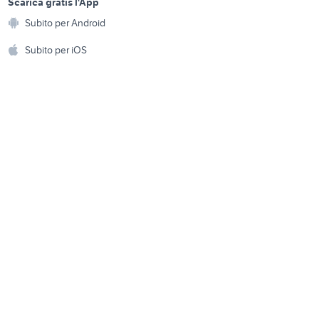
a
Scarica gratis l'App
Animali
ios 10 iphone 4
Subito per Android
ento e
Accessori per animali
hi
Subito per iOS
Musica e Film
omestici
Libri e Riviste
e Fai da te
Strumenti Musicali
amento e
ri
Sports
 i bambini
Biciclette
Collezionismo