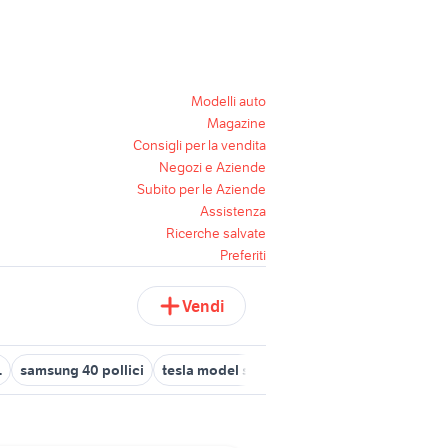
Modelli auto
Magazine
Consigli per la vendita
Negozi e Aziende
Subito per le Aziende
Assistenza
Ricerche salvate
Preferiti
Vendi
1
samsung 40 pollici
tesla model s usata
citroen ami 8
samsu