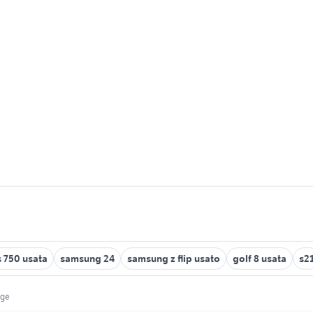
s 750 usata
samsung 24
samsung z flip usato
golf 8 usata
s2
dge