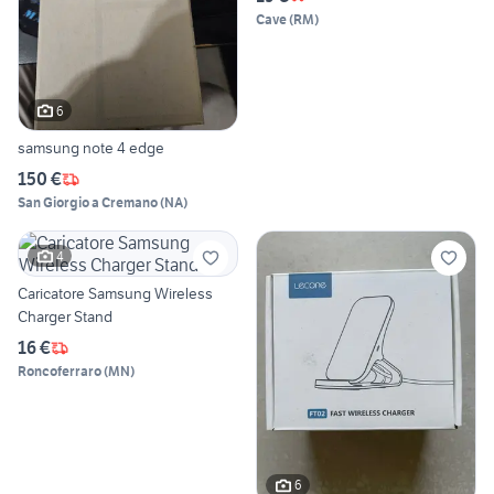
Cave
(
RM
)
6
samsung note 4 edge
150 €
San Giorgio a Cremano
(
NA
)
4
Caricatore Samsung Wireless
Charger Stand
16 €
Roncoferraro
(
MN
)
6