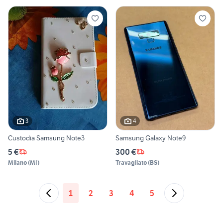
3
4
Custodia Samsung Note3
Samsung Galaxy Note9
5 €
300 €
Milano
(
MI
)
Travagliato
(
BS
)
1
2
3
4
5