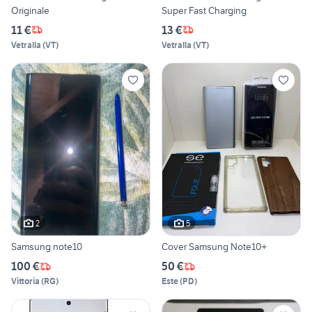
Originale
Super Fast Charging
11 €
13 €
Vetralla
(
VT
)
Vetralla
(
VT
)
2
5
Samsung note10
Cover Samsung Note10+
100 €
50 €
Vittoria
(
RG
)
Este
(
PD
)