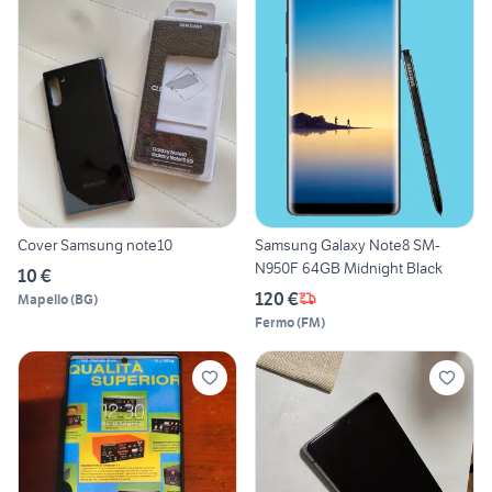
Cover Samsung note10
Samsung Galaxy Note8 SM-
N950F 64GB Midnight Black
10 €
120 €
Mapello
(
BG
)
Fermo
(
FM
)