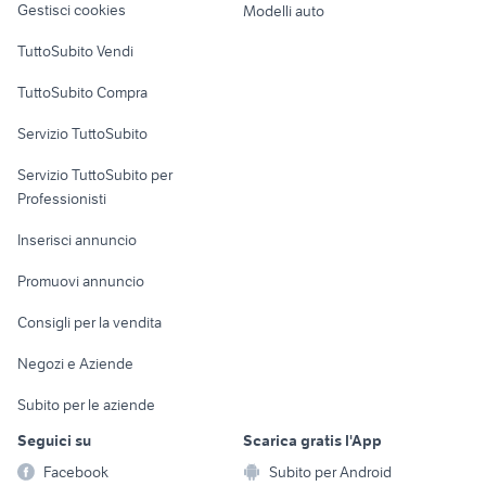
Gestisci cookies
Modelli auto
Case vacanza
TuttoSubito Vendi
Uffici e Locali
TuttoSubito Compra
commerciali
Servizio TuttoSubito
elettronica
per la casa e la
sports e hobby
Servizio TuttoSubito per
persona
Informatica
Animali
Professionisti
Arredamento e
Console e
Accessori per
Casalinghi
Inserisci annuncio
Videogiochi
animali
Elettrodomestici
Promuovi annuncio
Audio/Video
Musica e Film
Giardino e Fai da te
Consigli per la vendita
Fotografia
Libri e Riviste
Abbigliamento e
Negozi e Aziende
Telefonia
Strumenti Musicali
Accessori
Subito per le aziende
Sports
Tutto per i bambini
Seguici su
Scarica gratis l'App
Biciclette
Facebook
Subito per Android