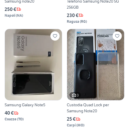
Samsung note20
Telefono Samsung Note20 5G
256GB
250 €
230 €
Napoli
(
NA
)
Ragusa
(
RG
)
3
Samsung Galaxy Note5
Custodia Quad Lock per
Samsung Note20
40 €
25 €
Coazze
(
TO
)
Carpi
(
MO
)