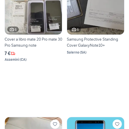
6
6
Cover a libro mate 20 Pro mate 30
Samsung Protective Standing
Pro Samsung note
Cover GalaxyNote10+
Salerno
(
SA
)
7 €
Assemini
(
CA
)