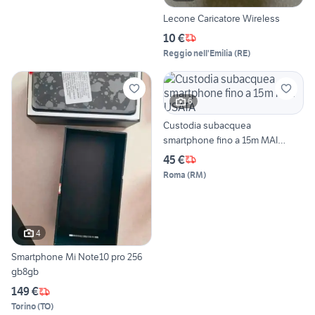
Lecone Caricatore Wireless
10 €
Reggio nell'Emilia
(
RE
)
6
Custodia subacquea
smartphone fino a 15m MAI
USATA
45 €
Roma
(
RM
)
4
Smartphone Mi Note10 pro 256
gb8gb
149 €
Torino
(
TO
)