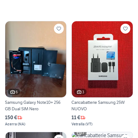
6
3
Samsung Galaxy Note10+ 256
Caricabatterie Samsung 25W
GB Dual SIM Nero
NUOVO
150 €
11 €
Acerra
(
NA
)
Vetralla
(
VT
)
3