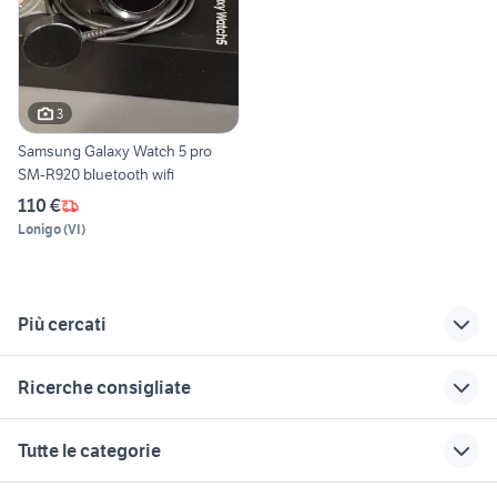
3
Samsung Galaxy Watch 5 pro
SM-R920 bluetooth wifi
110 €
Lonigo
(
VI
)
Più cercati
Correlati
Richerche simili
Suggerimenti
Ricerche consigliate
samsung galaxy j5
schermo samsung
smartphone huawei
pollici
s2 plus
mate 10 pro
honor magic
cellulare android
Tutte le categorie
samsung j6 dual sim
samsung lollipop
blocchi telefonia
nokia 8310
telefonia Matera provincia
caricabatterie
telefonia Terracina
telefonia Perugia
nokia e75
telefonia Verona