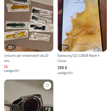
3
5
cinturini per smartwatch da 20
Samsung S22 128GB Black +
mm
Cover
190 €
Lonigo
(
VI
)
Lonigo
(
VI
)