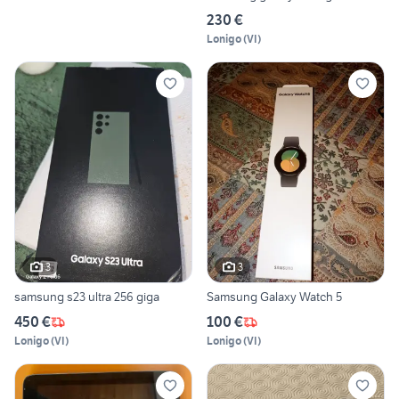
230 €
Lonigo
(
VI
)
3
3
samsung s23 ultra 256 giga
Samsung Galaxy Watch 5
450 €
100 €
Lonigo
(
VI
)
Lonigo
(
VI
)