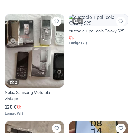
3
custodie + pellicola Galaxy S25
Lonigo
(
VI
)
2
Nokia Samsung Motorola ....
vintage
120 €
Lonigo
(
VI
)