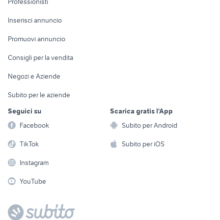
Professionisti
Arredamento e
Console e
Accessori per
Casalinghi
Inserisci annuncio
Videogiochi
animali
Elettrodomestici
Promuovi annuncio
Audio/Video
Musica e Film
Giardino e Fai da te
Consigli per la vendita
Fotografia
Libri e Riviste
Abbigliamento e
Negozi e Aziende
Telefonia
Strumenti Musicali
Accessori
Subito per le aziende
Sports
Tutto per i bambini
Seguici su
Scarica gratis l'App
Biciclette
Facebook
Subito per Android
Collezionismo
TikTok
Subito per iOS
Instagram
YouTube