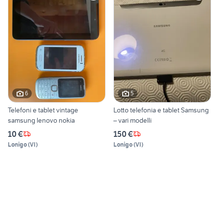
6
5
Telefoni e tablet vintage
Lotto telefonia e tablet Samsung
samsung lenovo nokia
– vari modelli
10 €
150 €
Lonigo
(
VI
)
Lonigo
(
VI
)