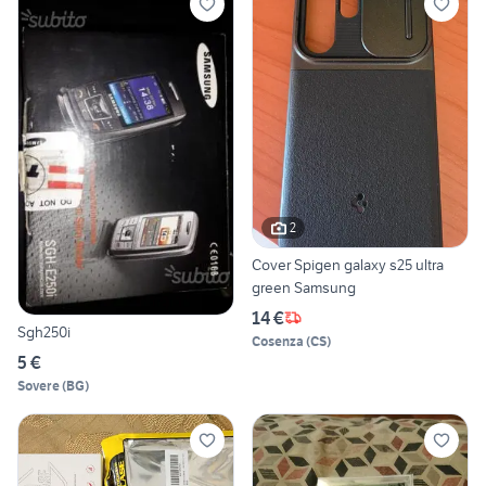
2
Cover Spigen galaxy s25 ultra
green Samsung
14 €
Sgh250i
Cosenza
(
CS
)
5 €
Sovere
(
BG
)