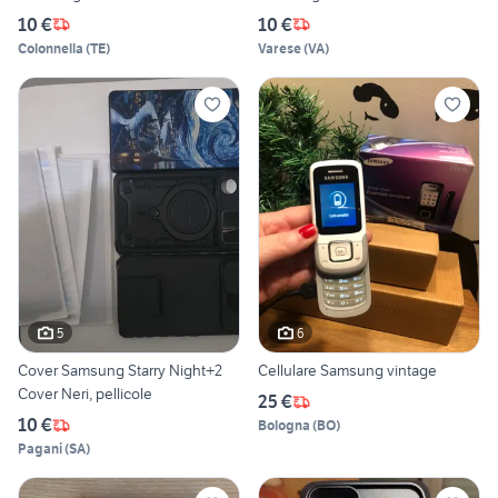
10 €
10 €
Colonnella
(
TE
)
Varese
(
VA
)
5
6
Cover Samsung Starry Night+2
Cellulare Samsung vintage
Cover Neri, pellicole
25 €
10 €
Bologna
(
BO
)
Pagani
(
SA
)