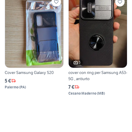
5
Cover Samsung Galaxy S20
cover con ring per Samsung A53-
5G , antiurto
5 €
7 €
Palermo
(
PA
)
Cesano Maderno
(
MB
)