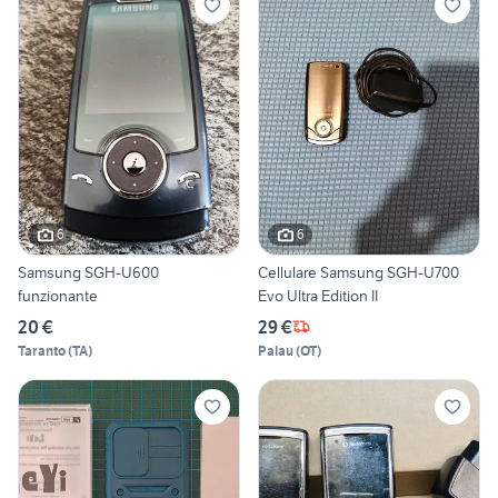
6
6
Samsung SGH-U600
Cellulare Samsung SGH-U700
funzionante
Evo Ultra Edition II
20 €
29 €
Taranto
(
TA
)
Palau
(
OT
)