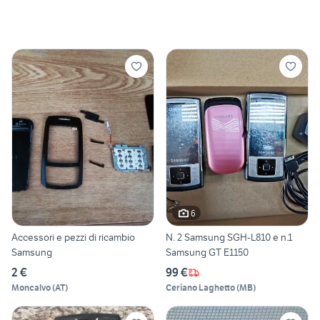
6
Accessori e pezzi di ricambio
N. 2 Samsung SGH-L810 e n.1
Samsung
Samsung GT E1150
2 €
99 €
Moncalvo
(
AT
)
Ceriano Laghetto
(
MB
)