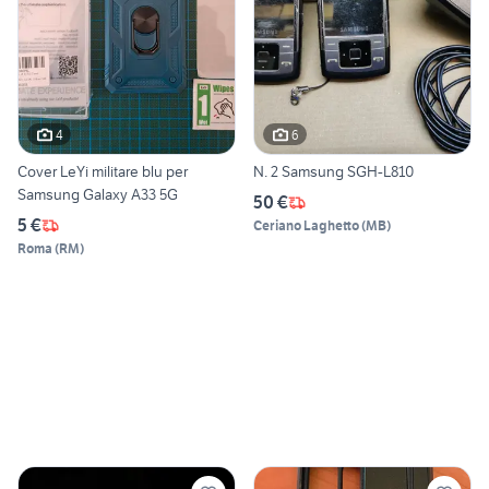
4
6
Cover LeYi militare blu per
N. 2 Samsung SGH-L810
Samsung Galaxy A33 5G
50 €
5 €
Ceriano Laghetto
(
MB
)
Roma
(
RM
)