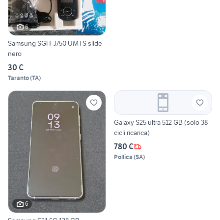
6
Samsung SGH-J750 UMTS slide
nero
30 €
Taranto
(
TA
)
Galaxy S25 ultra 512 GB (solo 38
cicli ricarica)
780 €
Pollica
(
SA
)
6