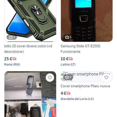
3
6
lotto 20 cover diversi colori (vd
Samsung Slide GT-E2550
descrizione)
Funzionante
25 €
10 €
Roma
(
RM
)
Latina
(
LT
)
2
Cover smartphone Pilaru nuova
4 €
Mandello del Lario
(
LC
)