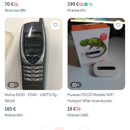
70 €
299 €
Siracusa
(
SR
)
Firenze
(
FI
)
3
6
Nokia 6650 - GSM - UMTS/3g -
Huawei E5220 Mobile WiFi
World
Hotspot Wlan brandizzato
165 €
19 €
Milano
(
MI
)
Chiavari
(
GE
)