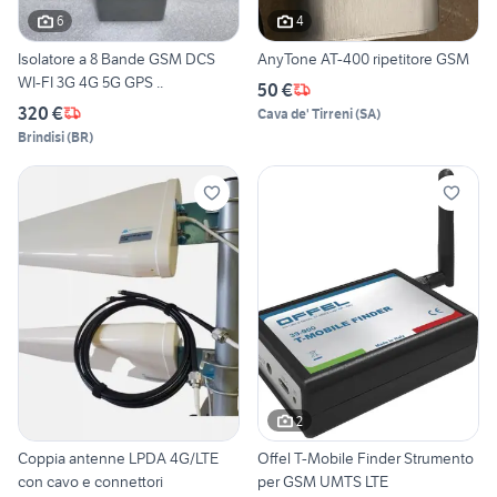
6
4
Isolatore a 8 Bande GSM DCS
AnyTone AT-400 ripetitore GSM
WI-FI 3G 4G 5G GPS ..
50 €
320 €
Cava de' Tirreni
(
SA
)
Brindisi
(
BR
)
2
Coppia antenne LPDA 4G/LTE
Offel T-Mobile Finder Strumento
con cavo e connettori
per GSM UMTS LTE