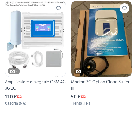
2
6
Amplificatore di segnale GSM 4G
Modem 3G Option Globe Surfer
3G 2G
III
110 €
50 €
Casoria
(
NA
)
Trento
(
TN
)