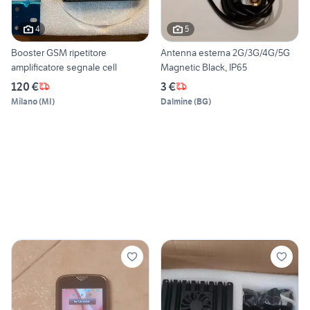
4
5
Booster GSM ripetitore
Antenna esterna 2G/3G/4G/5G
amplificatore segnale cell
Magnetic Black, IP65
120 €
3 €
Milano
(
MI
)
Dalmine
(
BG
)