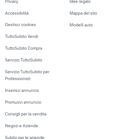
Privacy
Idee regalo
Garage e box
gigaset a580
iphone 11 nero
Caravan e Camper
Accessibilità
Mappa del sito
Loft, mansarde e
Veicoli commerciali
altro
Gestisci cookies
Modelli auto
Case vacanza
TuttoSubito Vendi
Uffici e Locali
TuttoSubito Compra
commerciali
Servizio TuttoSubito
elettronica
per la casa e la
sports e hobby
Servizio TuttoSubito per
persona
Informatica
Animali
Professionisti
Arredamento e
Console e
Accessori per
Casalinghi
Inserisci annuncio
Videogiochi
animali
Elettrodomestici
Promuovi annuncio
Audio/Video
Musica e Film
Giardino e Fai da te
Consigli per la vendita
Fotografia
Libri e Riviste
Abbigliamento e
Negozi e Aziende
Telefonia
Strumenti Musicali
Accessori
Subito per le aziende