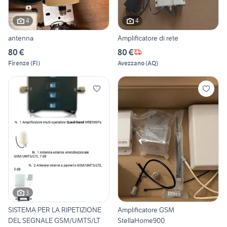
4
4
antenna
Amplificatore di rete
80 €
80 €
Firenze
(
FI
)
Avezzano
(
AQ
)
3
SISTEMA PER LA RIPETIZIONE
Amplificatore GSM
DEL SEGNALE GSM/UMTS/LT
StellaHome900