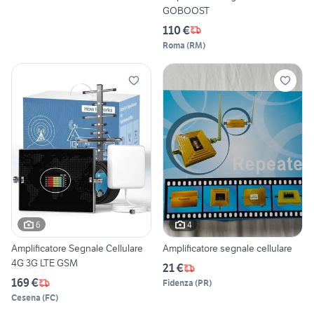
GOBOOST
110 €
Roma
(
RM
)
6
4
Amplificatore Segnale Cellulare
Amplificatore segnale cellulare
4G 3G LTE GSM
21 €
169 €
Fidenza
(
PR
)
Cesena
(
FC
)