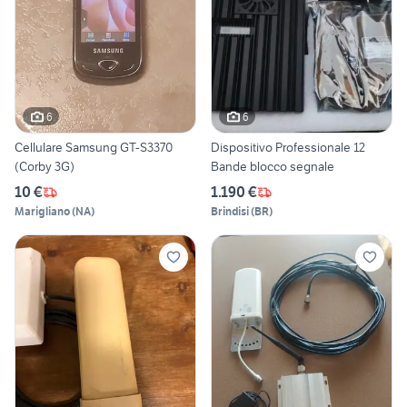
6
6
Cellulare Samsung GT-S3370
Dispositivo Professionale 12
(Corby 3G)
Bande blocco segnale
10 €
1.190 €
Marigliano
(
NA
)
Brindisi
(
BR
)