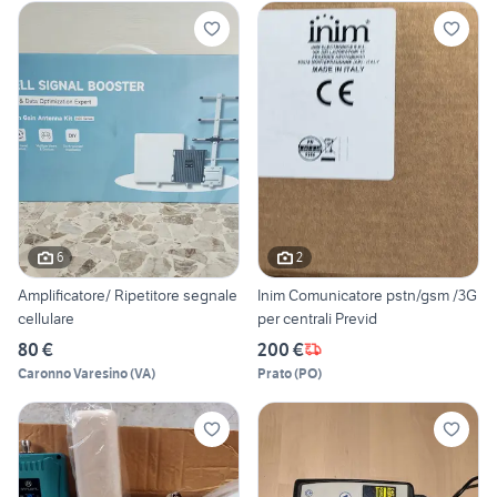
6
2
Amplificatore/ Ripetitore segnale
Inim Comunicatore pstn/gsm /3G
cellulare
per centrali Previd
80 €
200 €
Caronno Varesino
(
VA
)
Prato
(
PO
)