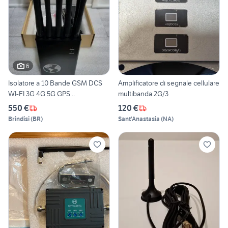
6
Isolatore a 10 Bande GSM DCS
Amplificatore di segnale cellulare
WI-FI 3G 4G 5G GPS ..
multibanda 2G/3
550 €
120 €
Brindisi
(
BR
)
Sant'Anastasia
(
NA
)