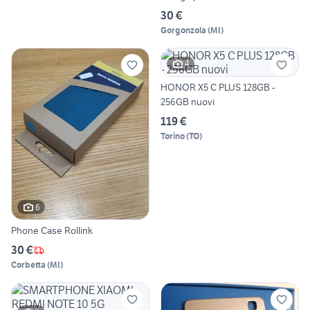
30 €
Gorgonzola
(
MI
)
4
HONOR X5 C PLUS 128GB -
256GB nuovi
119 €
Torino
(
TO
)
6
Phone Case Rollink
30 €
Corbetta
(
MI
)