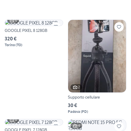
5
GOOGLE PIXEL 8 128GB
320 €
Torino
(
TO
)
2
Supporto cellulare
30 €
Padova
(
PD
)
9
4
GOOGLE PIXEL 7 128GB