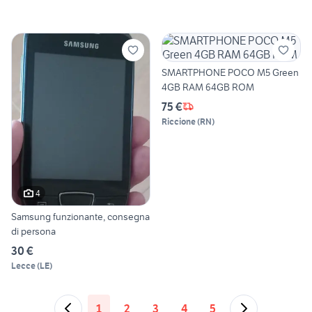
SMARTPHONE POCO M5 Green
4GB RAM 64GB ROM
75 €
Riccione
(
RN
)
4
Samsung funzionante, consegna
di persona
30 €
Lecce
(
LE
)
1
2
3
4
5