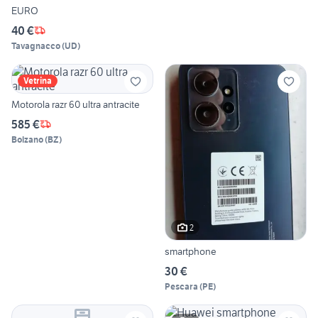
EURO
40 €
Tavagnacco
(
UD
)
Vetrina
Motorola razr 60 ultra antracite
585 €
Bolzano
(
BZ
)
2
smartphone
30 €
Pescara
(
PE
)