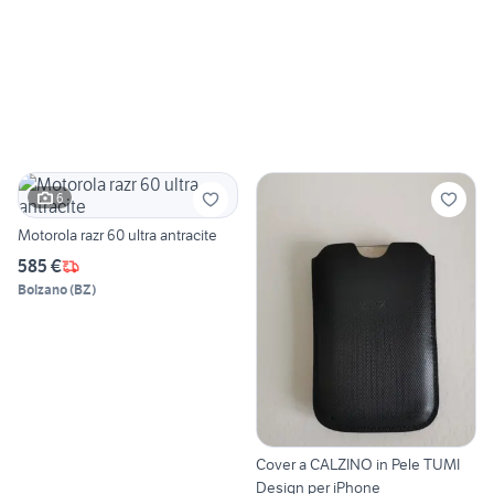
6
Motorola razr 60 ultra antracite
585 €
Bolzano
(
BZ
)
Cover a CALZINO in Pele TUMI
Design per iPhone