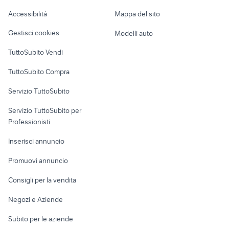
Caravan e Camper
Accessibilità
Mappa del sito
Loft, mansarde e
Veicoli commerciali
altro
Gestisci cookies
Modelli auto
Case vacanza
TuttoSubito Vendi
Uffici e Locali
TuttoSubito Compra
commerciali
Servizio TuttoSubito
elettronica
per la casa e la
sports e hobby
Servizio TuttoSubito per
persona
Informatica
Animali
Professionisti
Arredamento e
Console e
Accessori per
Casalinghi
Inserisci annuncio
Videogiochi
animali
Elettrodomestici
Promuovi annuncio
Audio/Video
Musica e Film
Giardino e Fai da te
Consigli per la vendita
Fotografia
Libri e Riviste
Abbigliamento e
Negozi e Aziende
Telefonia
Strumenti Musicali
Accessori
Subito per le aziende
Sports
Tutto per i bambini