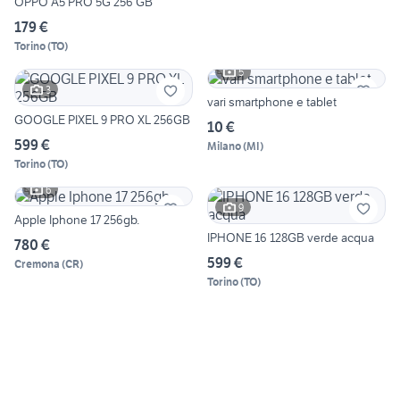
OPPO A5 PRO 5G 256 GB
179 €
Torino
(
TO
)
5
3
vari smartphone e tablet
GOOGLE PIXEL 9 PRO XL 256GB
10 €
599 €
Milano
(
MI
)
Torino
(
TO
)
6
9
Apple Iphone 17 256gb.
IPHONE 16 128GB verde acqua
780 €
599 €
Cremona
(
CR
)
Torino
(
TO
)