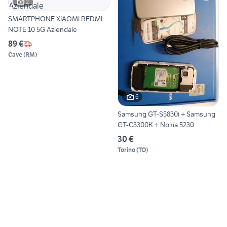
2
SMARTPHONE XIAOMI REDMI
NOTE 10 5G Aziendale
89 €
Cave
(
RM
)
6
Samsung GT-S5830i + Samsung
GT-C3300K + Nokia 5230
30 €
Torino
(
TO
)