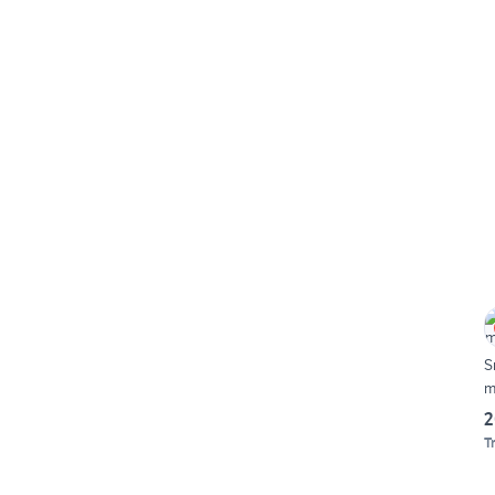
S
m
2
T