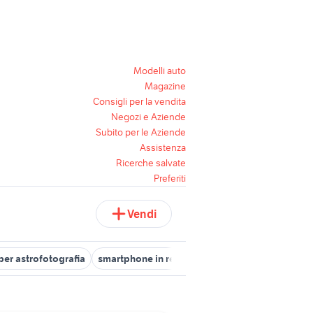
Modelli auto
Magazine
Consigli per la vendita
Negozi e Aziende
Subito per le Aziende
Assistenza
Ricerche salvate
Preferiti
Vendi
er astrofotografia
smartphone in regalo telefonia
fotocamere 