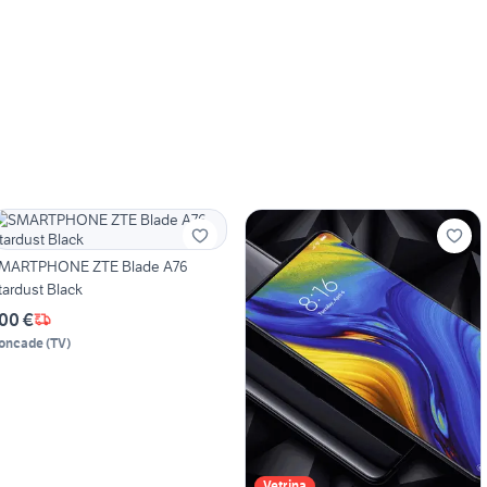
MARTPHONE ZTE Blade A76
tardust Black
00 €
oncade
(
TV
)
Vetrina