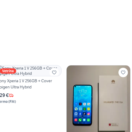
Vetrina
ony Xperia 1 V 256GB + Cover
pigen Ultra Hybrid
29 €
ermo
(
FM
)