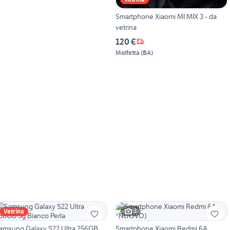
Smartphone Xiaomi MI MIX 3 - da
vetrina
120 €
Molfetta
(
BA
)
3
Vetrina
amsung Galaxy S22 Ultra 256GB
Smartphone Xiaomi Redmi 6A