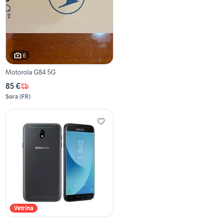
6
Motorola G84 5G
85 €
Sora
(
FR
)
Vetrina