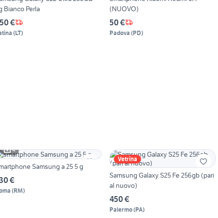
g Bianco Perla
(NUOVO)
50 €
50 €
atina
(
LT
)
Padova
(
PD
)
4
Vetrina
smartphone Samsung a 25 5 g
Samsung Galaxy S25 Fe 256gb (pari
30 €
al nuovo)
oma
(
RM
)
450 €
Palermo
(
PA
)