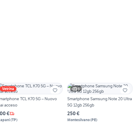
6
Vetrina
martphone TCL K70 5G – Nuovo
Smartphone Samsung Note 20 Ultra
ai acceso
5G 12gb 256gb
00 €
250 €
rapani
(
TP
)
Montesilvano
(
PE
)