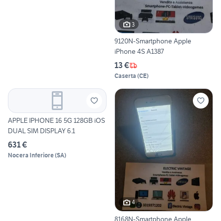
3
9120N-Smartphone Apple
iPhone 4S A1387
13 €
Caserta
(
CE
)
APPLE IPHONE 16 5G 128GB iOS
DUAL SIM DISPLAY 6.1
631 €
Nocera Inferiore
(
SA
)
4
8168N-Smartphone Apple