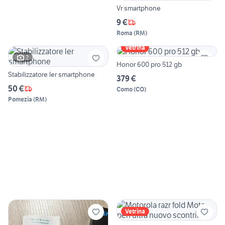
Vr smartphone
9 €
Roma
(
RM
)
Vetrina
2
Honor 600 pro 512 gb
Stabilizzatore ler smartphone
379 €
50 €
Como
(
CO
)
Pomezia
(
RM
)
Vetrina