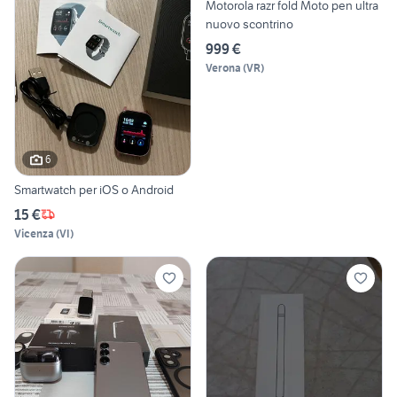
Motorola razr fold Moto pen ultra
nuovo scontrino
999 €
Verona
(
VR
)
6
Smartwatch per iOS o Android
15 €
Vicenza
(
VI
)