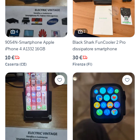
4
2
9054N-Smartphone Apple
Black Shark FunCooler 2 Pro
iPhone 4 A1332 16GB
dissipatore smartphone
10 €
30 €
Caserta
(
CE
)
Firenze
(
FI
)