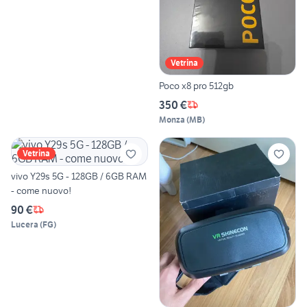
Vetrina
Poco x8 pro 512gb
350 €
Monza
(
MB
)
Vetrina
vivo Y29s 5G - 128GB / 6GB RAM
- come nuovo!
90 €
Lucera
(
FG
)