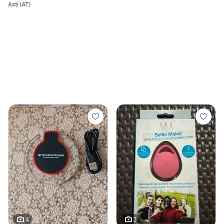
Asti
(
AT
)
4
2