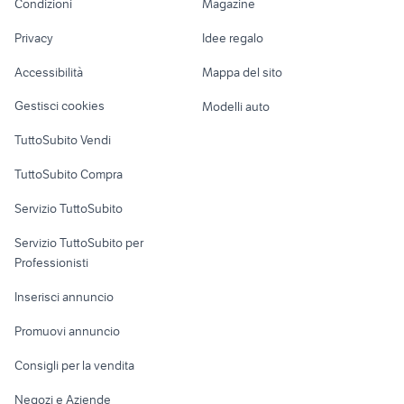
Condizioni
Magazine
Terreni e rustici
Attrezzature di
vetro s4
huawei j5
Nautica
lavoro
cover intelligente huawei
iphone 8 grey
Privacy
Idee regalo
Garage e box
Caravan e Camper
Accessibilità
Mappa del sito
Loft, mansarde e
Veicoli commerciali
altro
Gestisci cookies
Modelli auto
Case vacanza
TuttoSubito Vendi
Uffici e Locali
TuttoSubito Compra
commerciali
Servizio TuttoSubito
elettronica
per la casa e la
sports e hobby
Servizio TuttoSubito per
persona
Informatica
Animali
Professionisti
Arredamento e
Console e
Accessori per
Casalinghi
Inserisci annuncio
Videogiochi
animali
Elettrodomestici
Promuovi annuncio
Audio/Video
Musica e Film
Giardino e Fai da te
Consigli per la vendita
Fotografia
Libri e Riviste
Abbigliamento e
Negozi e Aziende