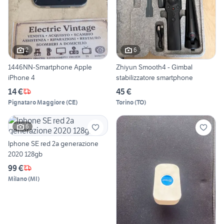
2
6
1446NN-Smartphone Apple
Zhiyun Smooth4 - Gimbal
iPhone 4
stabilizzatore smartphone
14 €
45 €
Pignataro Maggiore
(
CE
)
Torino
(
TO
)
6
Iphone SE red 2a generazione
2020 128gb
99 €
Milano
(
MI
)