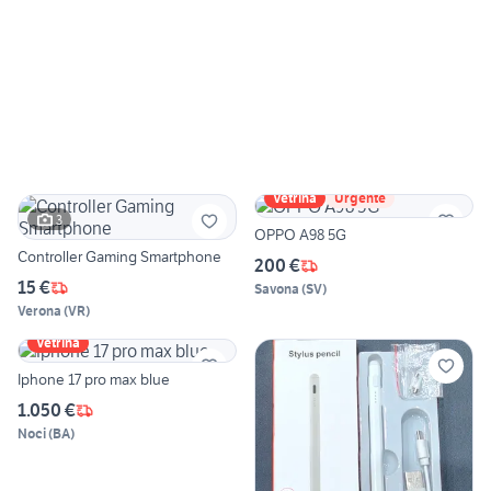
Vetrina
Urgente
3
OPPO A98 5G
Controller Gaming Smartphone
200 €
15 €
Savona
(
SV
)
Verona
(
VR
)
Vetrina
Iphone 17 pro max blue
1.050 €
Noci
(
BA
)