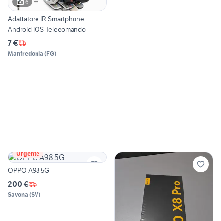
6
Adattatore IR Smartphone
Android iOS Telecomando
7 €
Manfredonia
(
FG
)
Urgente
OPPO A98 5G
200 €
Savona
(
SV
)