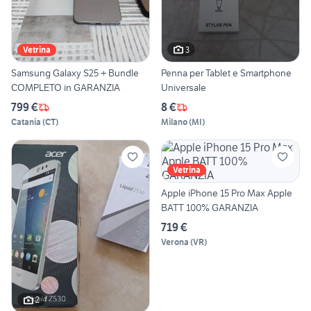
3
Vetrina
Samsung Galaxy S25 + Bundle
Penna per Tablet e Smartphone
COMPLETO in GARANZIA
Universale
799 €
8 €
Catania
(
CT
)
Milano
(
MI
)
Vetrina
Apple iPhone 15 Pro Max Apple
BATT 100% GARANZIA
719 €
Verona
(
VR
)
2