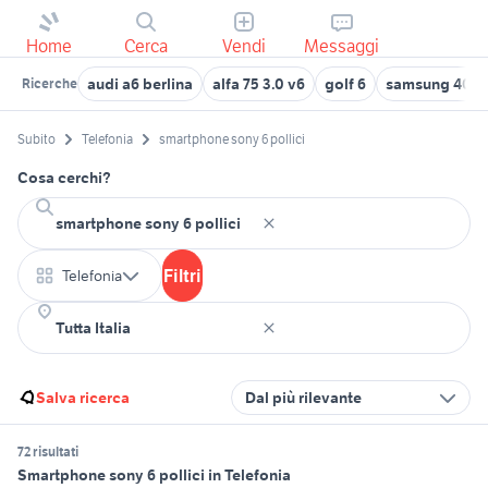
Home
Cerca
Vendi
Messaggi
audi a6 berlina
alfa 75 3.0 v6
golf 6
samsung 40 po
Ricerche
Subito
Telefonia
smartphone sony 6 pollici
Cosa cerchi?
Filtri
Telefonia
Salva ricerca
Dal più rilevante
72 risultati
Smartphone sony 6 pollici in Telefonia