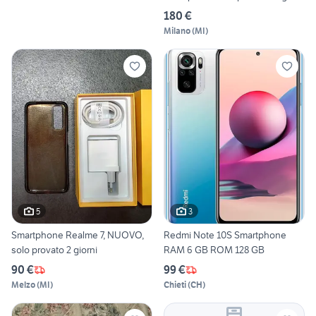
180 €
Milano
(
MI
)
5
3
Smartphone Realme 7, NUOVO,
Redmi Note 10S Smartphone
solo provato 2 giorni
RAM 6 GB ROM 128 GB
90 €
99 €
Melzo
(
MI
)
Chieti
(
CH
)