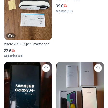
39 €
Melissa
(
KR
)
6
Visore VR BOX per Smartphone
22 €
Copertino
(
LE
)