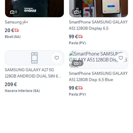
6
4
Samsung j4+
SmartPhone SAMSUNG GALAXY
A51 128GB Display 6,5
20 €
99 €
Eboli
(
SA
)
Pavia
(
PV
)
5
SAMSUNG GALAXY A27 5G
SmartPhone SAMSUNG GALAXY
128GB ANDROID DUAL SIM 6GB
A51 128GB Disp. 6,5 Blue
R
209 €
99 €
Nocera Inferiore
(
SA
)
Pavia
(
PV
)