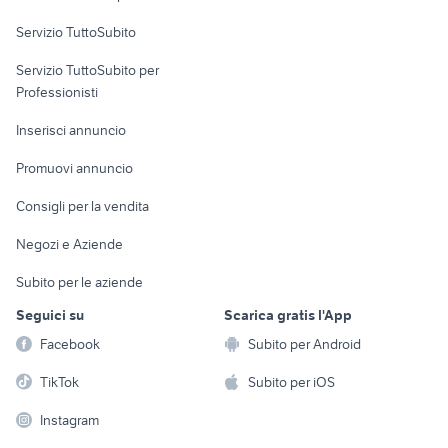
Servizio TuttoSubito
elettronica
per la casa e la
sports e hobby
Servizio TuttoSubito per
persona
Informatica
Animali
Professionisti
Arredamento e
Console e
Accessori per
Casalinghi
Inserisci annuncio
Videogiochi
animali
Elettrodomestici
Promuovi annuncio
Audio/Video
Musica e Film
Giardino e Fai da te
Consigli per la vendita
Fotografia
Libri e Riviste
Abbigliamento e
Negozi e Aziende
Telefonia
Strumenti Musicali
Accessori
Subito per le aziende
Sports
Tutto per i bambini
Seguici su
Scarica gratis l'App
Biciclette
Facebook
Subito per Android
Collezionismo
TikTok
Subito per iOS
Instagram