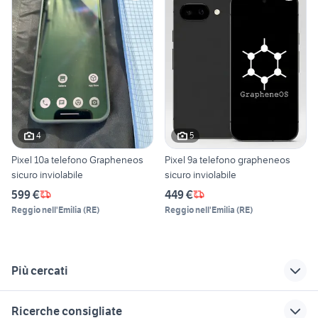
4
5
Pixel 10a telefono Grapheneos
Pixel 9a telefono grapheneos
sicuro inviolabile
sicuro inviolabile
599 €
449 €
Reggio nell'Emilia
(
RE
)
Reggio nell'Emilia
(
RE
)
Più cercati
Correlati
Richerche simili
Suggerimenti
Ricerche consigliate