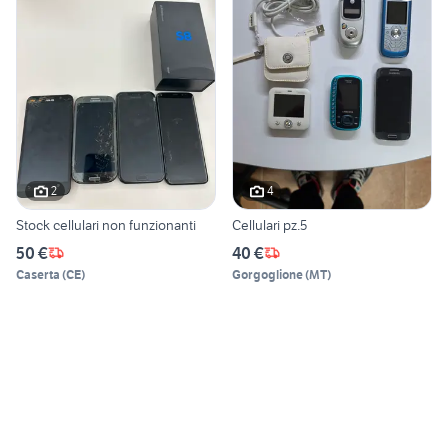
2
4
Stock cellulari non funzionanti
Cellulari pz.5
50 €
40 €
Caserta
(
CE
)
Gorgoglione
(
MT
)