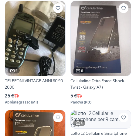
6
6
TELEFONI VINTAGE ANNI 80 90
Cellularline Tetra Force Shock-
2000
Twist - Galaxy A7 (
25 €
5 €
Abbiategrasso
(
MI
)
Padova
(
PD
)
6
Lotto 12 Cellulari e Smartphone