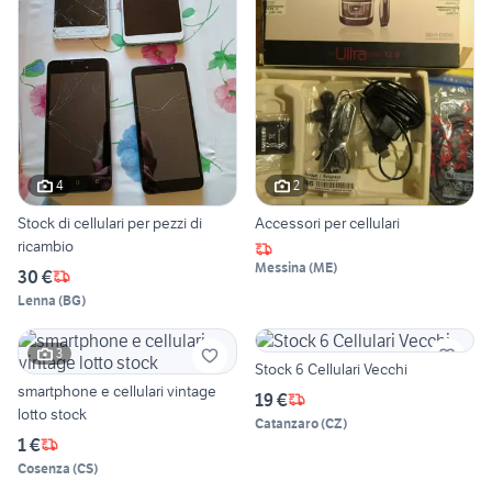
4
2
Stock di cellulari per pezzi di
Accessori per cellulari
ricambio
Messina
(
ME
)
30 €
Lenna
(
BG
)
3
Stock 6 Cellulari Vecchi
smartphone e cellulari vintage
19 €
lotto stock
Catanzaro
(
CZ
)
1 €
Cosenza
(
CS
)