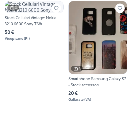
3
Stock Cellulari Vintage: Nokia
3210 6600 Sony T68i
50 €
Vicopisano
(
PI
)
3
Smartphone Samsung Galaxy S7
- Stock accessori
20 €
Gallarate
(
VA
)