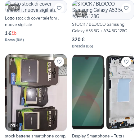
6
3
Lotto stock di cover telefoni ,
STOCK / BLOCCO Samsung
nuove sigillate.
Galaxy A53 5G + A34 5G 128G
1 €
320 €
Roma
(
RM
)
Brescia
(
BS
)
4
stock batterie smartphone comp.
Display Smartphone – Tutti i