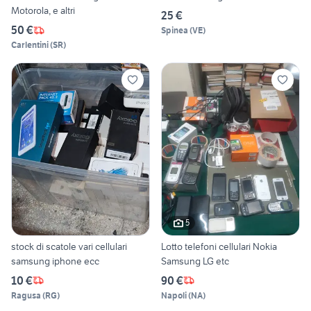
Motorola, e altri
25 €
50 €
Spinea
(
VE
)
Carlentini
(
SR
)
5
stock di scatole vari cellulari
Lotto telefoni cellulari Nokia
samsung iphone ecc
Samsung LG etc
10 €
90 €
Ragusa
(
RG
)
Napoli
(
NA
)