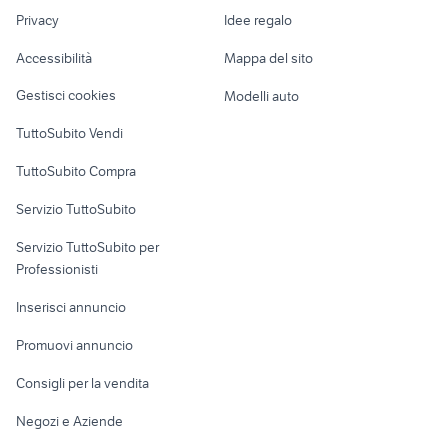
Nautica
lavoro
samsung volvera
samsung
pc monitor
Privacy
Idee regalo
Garage e box
Caravan e Camper
cellulare samsung
Accessibilità
Mappa del sito
Loft, mansarde e
note 4
Veicoli commerciali
altro
Gestisci cookies
Modelli auto
Case vacanza
TuttoSubito Vendi
Uffici e Locali
TuttoSubito Compra
commerciali
Servizio TuttoSubito
elettronica
per la casa e la
sports e hobby
Servizio TuttoSubito per
persona
Informatica
Animali
Professionisti
Arredamento e
Console e
Accessori per
Casalinghi
Inserisci annuncio
Videogiochi
animali
Elettrodomestici
Promuovi annuncio
Audio/Video
Musica e Film
Giardino e Fai da te
Consigli per la vendita
Fotografia
Libri e Riviste
Abbigliamento e
Negozi e Aziende
Telefonia
Strumenti Musicali
Accessori