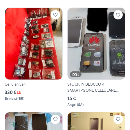
6
Cellulari vari
STOCK IN BLOCCO 4
SMARTPGONE CELLULARE
330 €
TELEFONINO
15 €
Brindisi
(
BR
)
Angri
(
SA
)