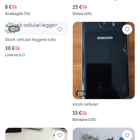
8 €
25 €
Grottaglie
(
TA
)
Osimo
(
AN
)
6
Stock cellulari leggere tutto
30 €
Livorno
(
LI
)
4
stock cellulari
15 €
Bordano
(
UD
)