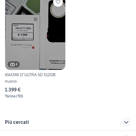
4
XIAOMI 17 ULTRA 5G 512GB
nuovo
1.399 €
Torino
(
TO
)
Più cercati
Correlati
Richerche simili
Suggerimenti