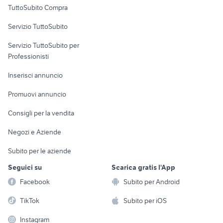
TuttoSubito Compra
commerciali
Servizio TuttoSubito
elettronica
per la casa e la
sports e hobby
Servizio TuttoSubito per
persona
Informatica
Animali
Professionisti
Arredamento e
Console e
Accessori per
Casalinghi
Inserisci annuncio
Videogiochi
animali
Elettrodomestici
Promuovi annuncio
Audio/Video
Musica e Film
Giardino e Fai da te
Consigli per la vendita
Fotografia
Libri e Riviste
Abbigliamento e
Negozi e Aziende
Telefonia
Strumenti Musicali
Accessori
Subito per le aziende
Sports
Tutto per i bambini
Seguici su
Scarica gratis l'App
Biciclette
Facebook
Subito per Android
Collezionismo
TikTok
Subito per iOS
Instagram