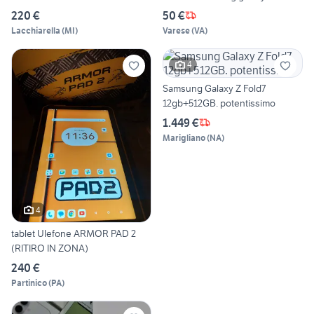
220 €
50 €
Lacchiarella
(
MI
)
Varese
(
VA
)
4
Samsung Galaxy Z Fold7
12gb+512GB. potentissimo
1.449 €
Marigliano
(
NA
)
4
tablet Ulefone ARMOR PAD 2
(RITIRO IN ZONA)
240 €
Partinico
(
PA
)