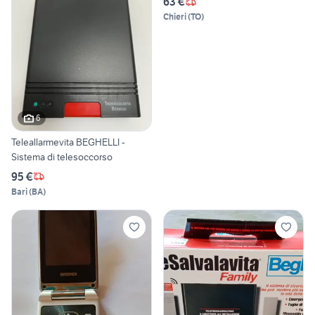
63 €
Chieri
(
TO
)
6
Teleallarmevita BEGHELLI -
Sistema di telesoccorso
95 €
Bari
(
BA
)