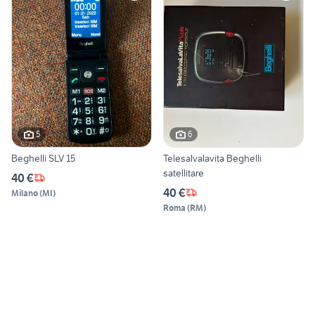
5
6
Beghelli SLV 15
Telesalvalavita Beghelli
satellitare
40 €
40 €
Milano
(
MI
)
Roma
(
RM
)