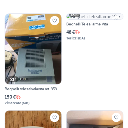
6
Beghelli Teleallarme Vita
48 €
Terlizzi
(
BA
)
4
Beghelli telesalvalavita art. 959
150 €
Vimercate
(
MB
)