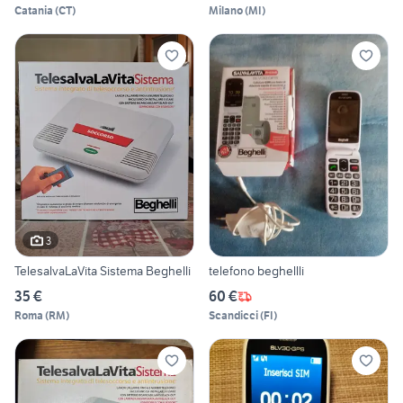
Catania
(
CT
)
Milano
(
MI
)
3
TelesalvaLaVita Sistema Beghelli
telefono beghellli
35 €
60 €
Roma
(
RM
)
Scandicci
(
FI
)