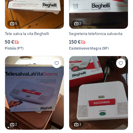
5
2
Tele salva la vita Beghelli
Segreteria telefonica salvavita
50 €
150 €
Pistoia
(
PT
)
Castelnuovo Magra
(
SP
)
2
3