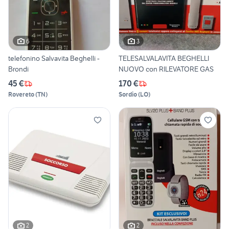
6
3
telefonino Salvavita Beghelli -
TELESALVALAVITA BEGHELLI
Brondi
NUOVO con RILEVATORE GAS
45 €
170 €
Rovereto
(
TN
)
Sordio
(
LO
)
2
2