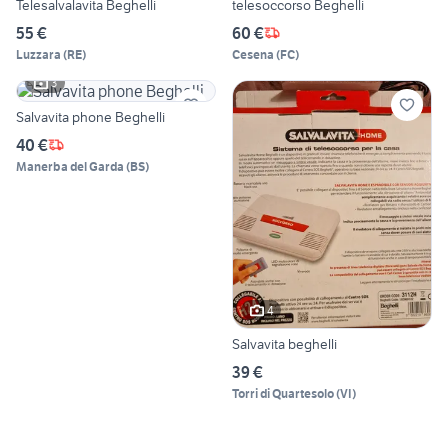
Telesalvalavita Beghelli
telesoccorso Beghelli
55 €
60 €
Luzzara
(
RE
)
Cesena
(
FC
)
3
Salvavita phone Beghelli
40 €
Manerba del Garda
(
BS
)
4
Salvavita beghelli
39 €
Torri di Quartesolo
(
VI
)