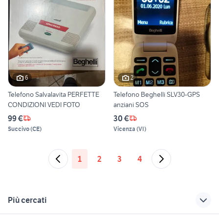
6
2
Telefono Salvalavita PERFETTE
Telefono Beghelli SLV30-GPS
CONDIZIONI VEDI FOTO
anziani SOS
99 €
30 €
Succivo
(
CE
)
Vicenza
(
VI
)
1
2
3
4
Più cercati