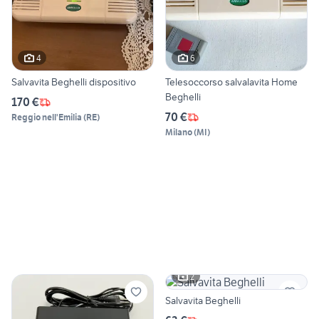
4
6
Salvavita Beghelli dispositivo
Telesoccorso salvalavita Home
Beghelli
170 €
70 €
Reggio nell'Emilia
(
RE
)
Milano
(
MI
)
2
Salvavita Beghelli