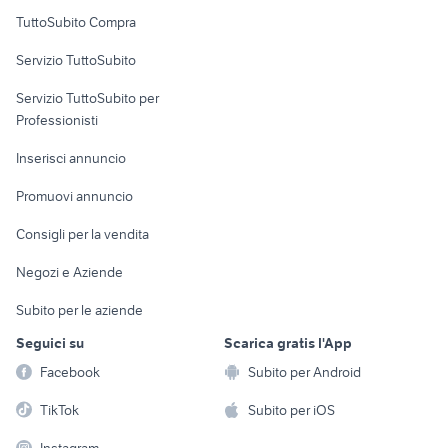
Uffici e Locali
TuttoSubito Compra
commerciali
Servizio TuttoSubito
elettronica
per la casa e la
sports e hobby
Servizio TuttoSubito per
persona
Informatica
Animali
Professionisti
Arredamento e
Console e
Accessori per
Casalinghi
Inserisci annuncio
Videogiochi
animali
Elettrodomestici
Promuovi annuncio
Audio/Video
Musica e Film
Giardino e Fai da te
Consigli per la vendita
Fotografia
Libri e Riviste
Abbigliamento e
Negozi e Aziende
Telefonia
Strumenti Musicali
Accessori
Subito per le aziende
Sports
Tutto per i bambini
Seguici su
Scarica gratis l'App
Biciclette
Facebook
Subito per Android
Collezionismo
TikTok
Subito per iOS
Instagram