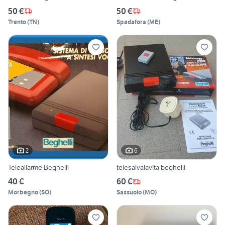
50 €
50 €
Trento
(
TN
)
Spadafora
(
ME
)
2
6
Teleallarme Beghelli
telesalvalavita beghelli
40 €
60 €
Morbegno
(
SO
)
Sassuolo
(
MO
)