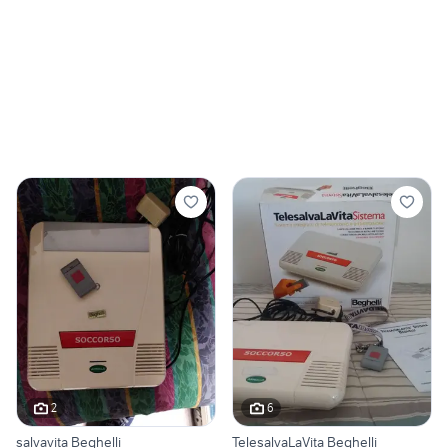
2
6
salvavita Beghelli
TelesalvaLaVita Beghelli