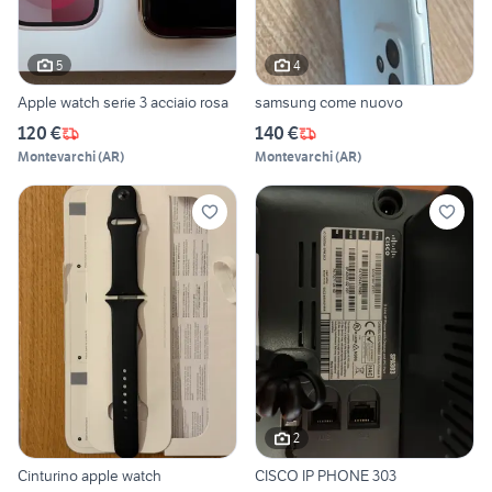
5
4
Apple watch serie 3 acciaio rosa
samsung come nuovo
120 €
140 €
Montevarchi
(
AR
)
Montevarchi
(
AR
)
2
Cinturino apple watch
CISCO IP PHONE 303