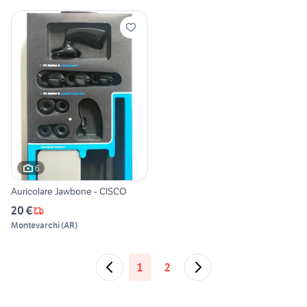
6
Auricolare Jawbone - CISCO
20 €
Montevarchi
(
AR
)
1
2