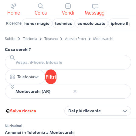
Home
Cerca
Vendi
Messaggi
honor magic
technics
console usate
iphone 8 plu
Ricerche
Subito
Telefonia
Toscana
Arezzo (Prov)
Montevarchi
Cosa cerchi?
Filtri
Telefonia
Salva ricerca
Dal più rilevante
31 risultati
Annunci in Telefonia a Montevarchi