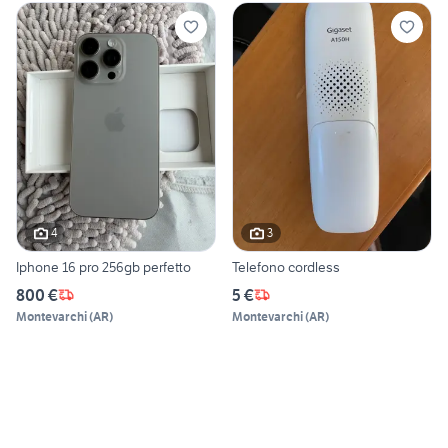
4
3
Iphone 16 pro 256gb perfetto
Telefono cordless
800 €
5 €
Montevarchi
(
AR
)
Montevarchi
(
AR
)