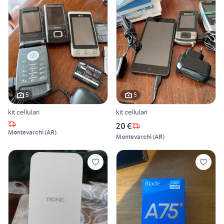
5
5
kit cellulari
kit cellulari
20 €
Montevarchi
(
AR
)
Montevarchi
(
AR
)