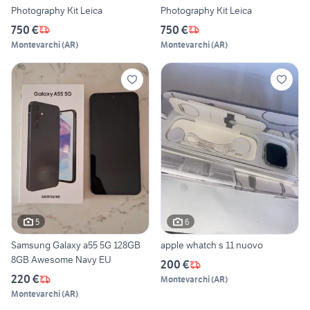
Photography Kit Leica
Photography Kit Leica
750 €
750 €
Montevarchi
(
AR
)
Montevarchi
(
AR
)
5
6
Samsung Galaxy a55 5G 128GB
apple whatch s 11 nuovo
8GB Awesome Navy EU
200 €
220 €
Montevarchi
(
AR
)
Montevarchi
(
AR
)