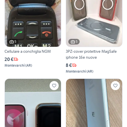
5
5
Cellulare a conchiglia NGM
3PZ-cover protettive MagSafe
iphone 16e nuove
20 €
8 €
Montevarchi
(
AR
)
Montevarchi
(
AR
)