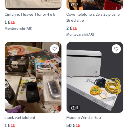
2
Cinturino Huawei Honor 4 e 5
Cover telefono s 25 s 25 plus ip
16 ed altre
1 €
2 €
Montevarchi
(
AR
)
Montevarchi
(
AR
)
5
stock vari telefoni
Modem Wind 3 Hub
1 €
50 €