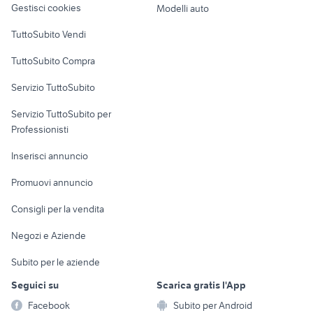
Gestisci cookies
Modelli auto
affitto appartamenti da privati
spargisale usato
Case vacanza
Messina provincia
TuttoSubito Vendi
Uffici e Locali
TuttoSubito Compra
commerciali
Servizio TuttoSubito
elettronica
per la casa e la
sports e hobby
Servizio TuttoSubito per
persona
Informatica
Animali
Professionisti
Arredamento e
Console e
Accessori per
Casalinghi
Inserisci annuncio
Videogiochi
animali
Elettrodomestici
Promuovi annuncio
Audio/Video
Musica e Film
Giardino e Fai da te
Consigli per la vendita
Fotografia
Libri e Riviste
Abbigliamento e
Negozi e Aziende
Telefonia
Strumenti Musicali
Accessori
Subito per le aziende
Sports
Tutto per i bambini
Seguici su
Scarica gratis l'App
Biciclette
Facebook
Subito per Android